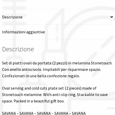
Spedizioni in italia
Descrizione
Tutte le categorie dei prodotti
Informazioni aggiuntive
Wishlist
Descrizione
Checkout
Set di piatti ovali da portata (2 pezzi) in melamina Stonetouch.
Il mio account
Con anello antiscivolo. Impilabili per risparmiare spazio.
Confezionati in una bella confezione regalo.
Oval serving and cold cuts plate set (2 pieces) made of
Stonetouch melamine. With anti-slip ring. Stackable to save
space. Packed in a beautiful gift box.
SAVANA – SAVANA – SAVANA – SAVANA – SAVANA