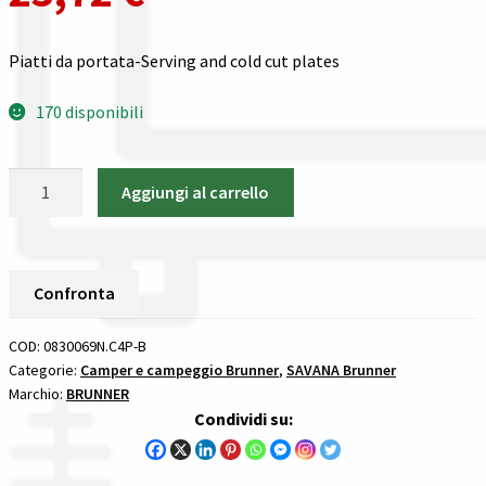
Gestione resi
Piatti da portata-Serving and cold cut plates
Guida all’utilizzo del sito
170 disponibili
Pagamenti
Piatti
Privacy policy
Aggiungi al carrello
da
portata
Confronta
Brunner
SAVANA
Confronta
Confronta
quantità
COD:
0830069N.C4P-B
I nostri negozi
Categorie:
Camper e campeggio Brunner
,
SAVANA Brunner
Marchio:
BRUNNER
Riepilogo ordine
Condividi su:
Spedizioni in europa