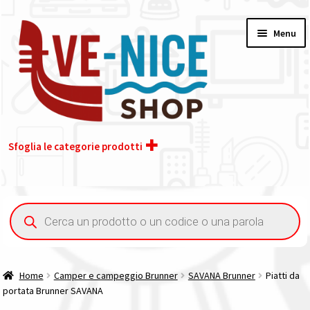
Vai
Vai
Menu
alla
al
navigazione
contenuto
Sfoglia le categorie prodotti
Home
Ricerca
prodotti
Acquisto iva 4% (agevolata)
Chi siamo
Home
Camper e campeggio Brunner
SAVANA Brunner
Piatti da
portata Brunner SAVANA
Contatti