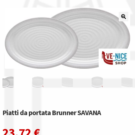
Il nostro gruppo acquisti
La nostra azienda
Condizioni generali
Acquisti in rete pubblica amministrazione
Assicurazione integrativa Garanzia3
Bonus fiscali 2025
Diritto di recesso
Piatti da portata Brunner SAVANA
Garanzia del produttore
23,72
€