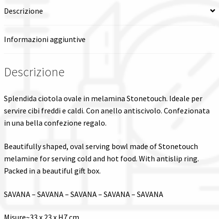
Descrizione
Spedizioni in italia
Informazioni aggiuntive
Tutte le categorie dei prodotti
Descrizione
Wishlist
Checkout
Splendida ciotola ovale in melamina Stonetouch. Ideale per
servire cibi freddi e caldi. Con anello antiscivolo. Confezionata
Il mio account
in una bella confezione regalo.
Beautifully shaped, oval serving bowl made of Stonetouch
melamine for serving cold and hot food. With antislip ring.
Packed in a beautiful gift box.
SAVANA – SAVANA – SAVANA – SAVANA – SAVANA
Misure~33 x 23 x H7 cm