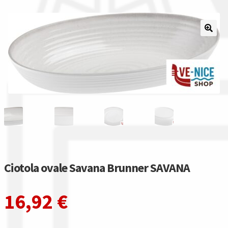
Il nostro gruppo acquisti
La nostra azienda
Condizioni generali
Acquisti in rete pubblica amministrazione
Assicurazione integrativa Garanzia3
Bonus fiscali 2025
Ciotola ovale Savana Brunner SAVANA
Diritto di recesso
16,92
€
Garanzia del produttore