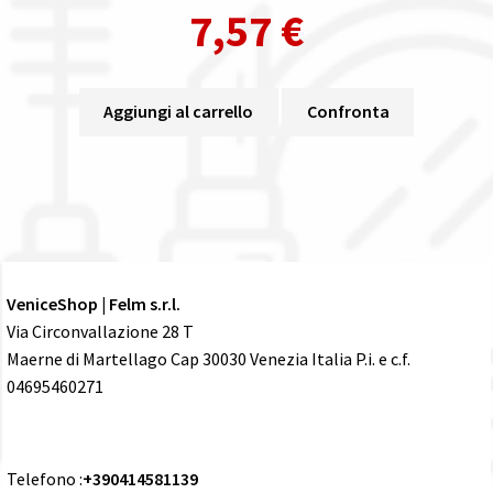
7,57
€
Aggiungi al carrello
Confronta
VeniceShop | Felm s.r.l.
Via Circonvallazione 28 T
Maerne di Martellago Cap 30030 Venezia Italia P.i. e c.f.
04695460271
Telefono :
+390414581139