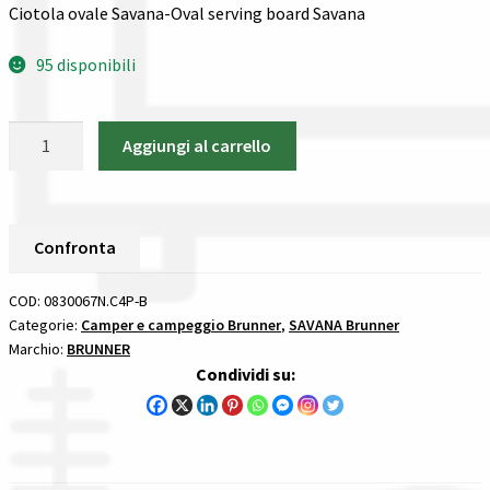
Gestione resi
Ciotola ovale Savana-Oval serving board Savana
95 disponibili
Guida all’utilizzo del sito
Pagamenti
Ciotola
Aggiungi al carrello
ovale
Privacy policy
Savana
Brunner
Confronta
SAVANA
Confronta
quantità
Confronta
COD:
0830067N.C4P-B
Categorie:
Camper e campeggio Brunner
,
SAVANA Brunner
Marchio:
BRUNNER
I nostri negozi
Condividi su:
Riepilogo ordine
Spedizioni in europa