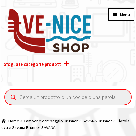
Vai
Vai
Menu
alla
al
navigazione
contenuto
Sfoglia le categorie prodotti
Home
Ricerca
prodotti
Acquisto iva 4% (agevolata)
Chi siamo
Home
Camper e campeggio Brunner
SAVANA Brunner
Ciotola
ovale Savana Brunner SAVANA
Contatti