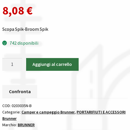
8,08
€
Scopa Spik-Broom Spik
742 disponibili
Scopa
Aggiungi al carrello
Spik
Brunner
PORTARIFIUTI
E
Confronta
ACCESSORI
quantità
COD:
0203035N-B
Categorie:
Camper e campeggio Brunner
,
PORTARIFIUTI E ACCESSORI
Brunner
Marchio:
BRUNNER