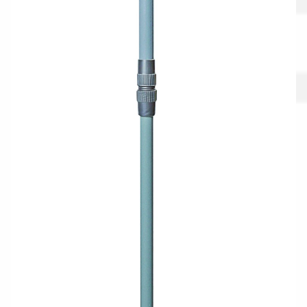
Gestione resi
Guida all’utilizzo del sito
Pagamenti
Privacy policy
Confronta
Confronta
I nostri negozi
Riepilogo ordine
Spedizioni in europa