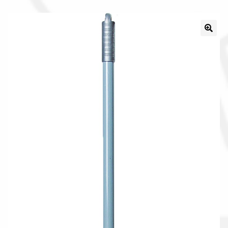
Il nostro gruppo acquisti
La nostra azienda
Condizioni generali
Acquisti in rete pubblica amministrazione
Assicurazione integrativa Garanzia3
Bonus fiscali 2025
Diritto di recesso
Garanzia del produttore