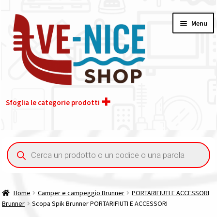
Vai
Vai
Menu
alla
al
navigazione
contenuto
Sfoglia le categorie prodotti
Home
Ricerca
prodotti
Acquisto iva 4% (agevolata)
Chi siamo
Home
Camper e campeggio Brunner
PORTARIFIUTI E ACCESSORI
Brunner
Scopa Spik Brunner PORTARIFIUTI E ACCESSORI
Contatti