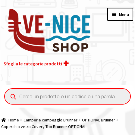
Vai
Vai
Menu
alla
al
navigazione
contenuto
Sfoglia le categorie prodotti
Home
Ricerca
prodotti
Acquisto iva 4% (agevolata)
Chi siamo
Home
Camper e campeggio Brunner
OPTIONAL Brunner
Coperchio vetro Covery Trio Brunner OPTIONAL
Contatti