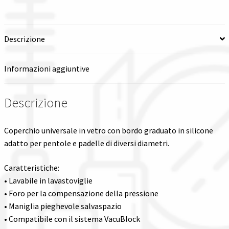
Spedizioni in italia
Descrizione
Tutte le categorie dei prodotti
Informazioni aggiuntive
Wishlist
Descrizione
Checkout
Il mio account
Coperchio universale in vetro con bordo graduato in silicone
adatto per pentole e padelle di diversi diametri.
Caratteristiche:
• Lavabile in lavastoviglie
• Foro per la compensazione della pressione
• Maniglia pieghevole salvaspazio
• Compatibile con il sistema VacuBlock