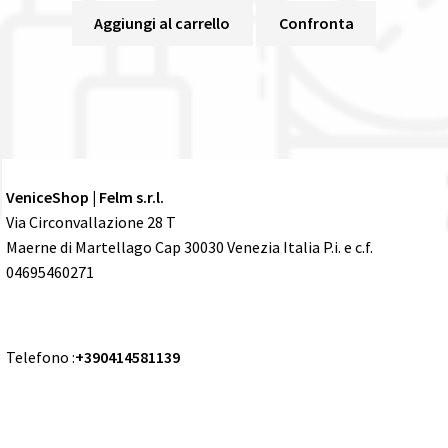
Aggiungi al carrello
Confronta
VeniceShop | Felm s.r.l.
Via Circonvallazione 28 T
Maerne di Martellago Cap 30030 Venezia Italia P.i. e c.f.
04695460271
Telefono :
+390414581139