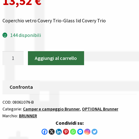
13,52
€
Gestione resi
Guida all’utilizzo del sito
Coperchio vetro Covery Trio-Glass lid Covery Trio
144 disponibili
Pagamenti
Privacy policy
Coperchio
Aggiungi al carrello
vetro
Confronta
Covery
Trio
Confronta
Brunner
Confronta
OPTIONAL
quantità
I nostri negozi
COD:
0806107N-B
Categorie:
Camper e campeggio Brunner
,
OPTIONAL Brunner
Marchio:
BRUNNER
Riepilogo ordine
Condividi su:
Spedizioni in europa