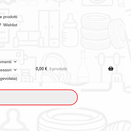
e prodotti
Wishlist
ementi
0,00
€
0 prodotti
essori
agevolata)