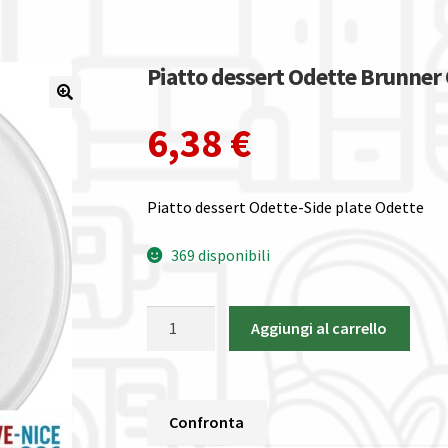
Piatto dessert Odette Brunne
6,38
€
Piatto dessert Odette-Side plate Odette
369 disponibili
Piatto
Aggiungi al carrello
dessert
Odette
Brunner
ODETTE
Confronta
quantità