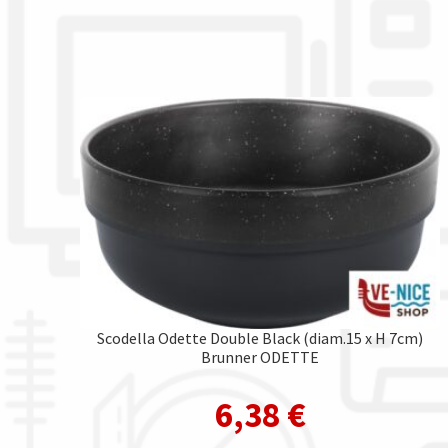
Scodella Odette Double Black (diam.15 x H 7cm)
Brunner ODETTE
6,38
€