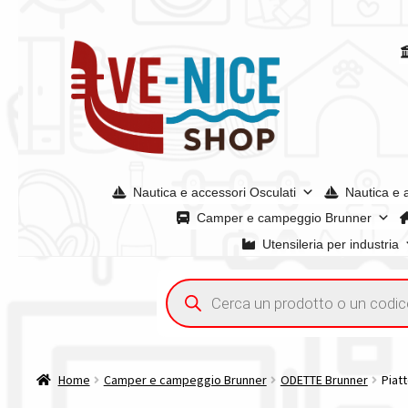
Vai
Vai
alla
al
navigazione
contenuto
Nautica e accessori Osculati
Nautica e 
Camper e campeggio Brunner
Utensileria per industria
Home
Acquisto iva 4% (agevolata)
Chi siamo
Condizioni g
Ricerca
prodotti
Spedizioni in europa
Spedizioni in italia
Tutte le categori
Home
Camper e campeggio Brunner
ODETTE Brunner
Piat