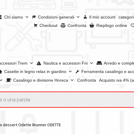
Chi siamo
Condizioni generali
Il mio account
categori
Checkout
Confronta
Riepilogo ordine
accessori Trem
Nautica e accessori Fni
Arredo e compl
Casette in legno relax in giardino
Ferramenta casalingo e acc
Casalingo e divisione Horeca
Confronta
Acquisto iva 4% (
enerali
Confronta
Confronta
I nostri negozi
Riepilogo ordine
e dei prodotti
Wishlist
Checkout
Il mio account
to dessert Odette Brunner ODETTE