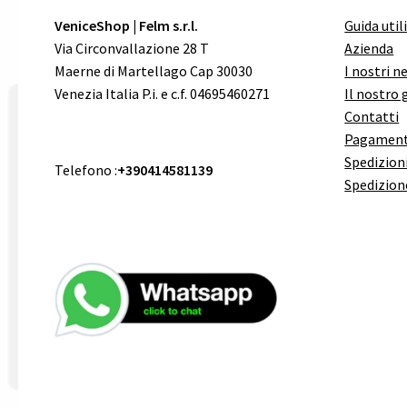
VeniceShop | Felm s.r.l.
Guida util
Via Circonvallazione 28 T
Azienda
Maerne di Martellago Cap 30030
I nostri n
Venezia Italia P.i. e c.f. 04695460271
Il nostro 
Contatti
Pagament
Spedizioni
Telefono :
+390414581139
Spedizion