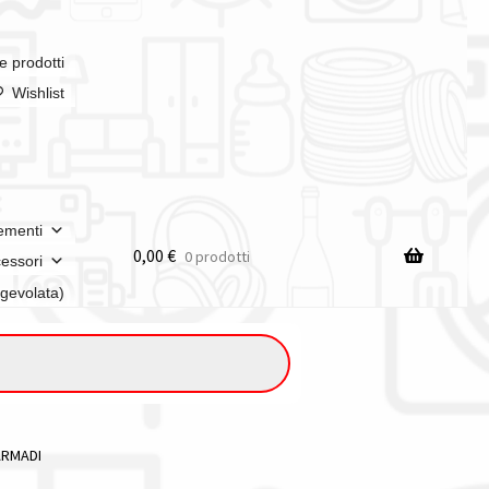
e prodotti
Wishlist
ementi
0,00
€
0 prodotti
essori
agevolata)
ARMADI