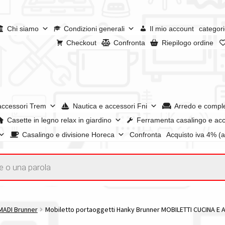
Chi siamo
Condizioni generali
Il mio account
categori
Checkout
Confronta
Riepilogo ordine
accessori Trem
Nautica e accessori Fni
Arredo e compl
Casette in legno relax in giardino
Ferramenta casalingo e acc
Casalingo e divisione Horeca
Confronta
Acquisto iva 4% (
enerali
Confronta
Confronta
I nostri negozi
Riepilogo ordine
e dei prodotti
Wishlist
Checkout
Il mio account
MADI Brunner
Mobiletto portaoggetti Hanky Brunner MOBILETTI CUCINA E 