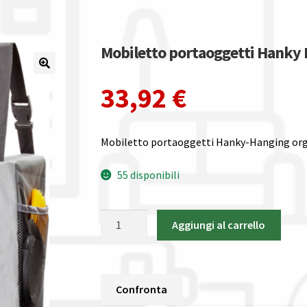
Mobiletto portaoggetti Hanky
33,92
€
Mobiletto portaoggetti Hanky-Hanging org
55 disponibili
Mobiletto
Aggiungi al carrello
portaoggetti
Hanky
Brunner
MOBILETTI
Confronta
CUCINA