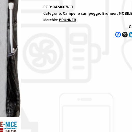
E
COD:
0424007N-B
ARMADI
Categorie:
Camper e campeggio Brunner
,
MOBILE
Marchio:
BRUNNER
quantità
C