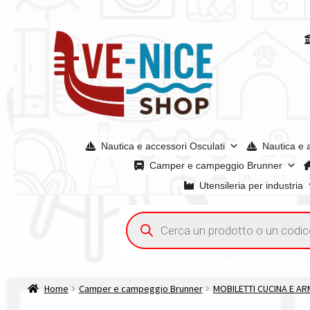
Vai
Vai
alla
al
navigazione
contenuto
Nautica e accessori Osculati
Nautica e 
Camper e campeggio Brunner
Utensileria per industria
Home
Acquisto iva 4% (agevolata)
Chi siamo
Condizioni g
Ricerca
prodotti
Spedizioni in europa
Spedizioni in italia
Tutte le categori
Home
Camper e campeggio Brunner
MOBILETTI CUCINA E AR