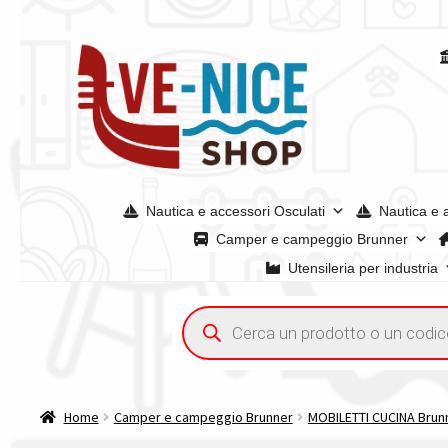
Vai
Vai
alla
al
navigazione
contenuto
Nautica e accessori Osculati
Nautica e 
Camper e campeggio Brunner
Utensileria per industria
Home
Acquisto iva 4% (agevolata)
Chi siamo
Condizioni g
Ricerca
prodotti
Spedizioni in europa
Spedizioni in italia
Tutte le categori
Home
Camper e campeggio Brunner
MOBILETTI CUCINA Brun