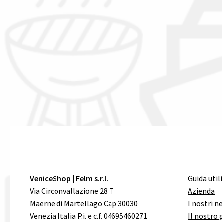
VeniceShop | Felm s.r.l.
Guida util
Via Circonvallazione 28 T
Azienda
Maerne di Martellago Cap 30030
I nostri n
Venezia Italia P.i. e c.f. 04695460271
Il nostro 