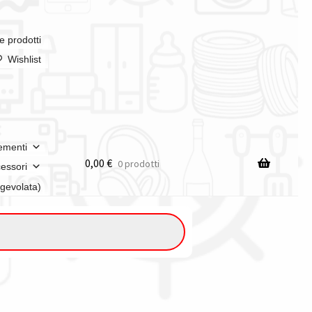
e prodotti
Wishlist
ementi
0,00
€
0 prodotti
essori
agevolata)