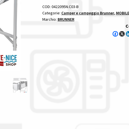
CUCINA
COD:
0422095N.C03-B
quantità
Categorie:
Camper e campeggio Brunner
,
MOBILE
Marchio:
BRUNNER
C