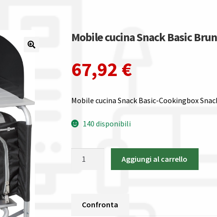
Mobile cucina Snack Basic Br
67,92
€
Mobile cucina Snack Basic-Cookingbox Snac
140 disponibili
Mobile
Aggiungi al carrello
cucina
Snack
Basic
Brunner
Confronta
MOBILETTI