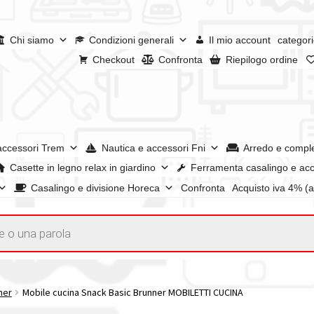
Chi siamo
Condizioni generali
Il mio account
categori
Checkout
Confronta
Riepilogo ordine
accessori Trem
Nautica e accessori Fni
Arredo e compl
Casette in legno relax in giardino
Ferramenta casalingo e acc
Casalingo e divisione Horeca
Confronta
Acquisto iva 4% (
enerali
Confronta
Confronta
I nostri negozi
Riepilogo ordine
e dei prodotti
Wishlist
Checkout
Il mio account
ner
Mobile cucina Snack Basic Brunner MOBILETTI CUCINA