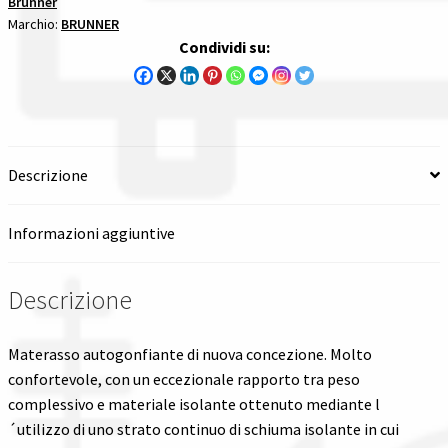
Brunner
quantità
Marchio:
BRUNNER
Spedizioni in italia
Condividi su:
Tutte le categorie dei prodotti
Wishlist
Descrizione
Checkout
Informazioni aggiuntive
Il mio account
Descrizione
Materasso autogonfiante di nuova concezione. Molto
confortevole, con un eccezionale rapporto tra peso
complessivo e materiale isolante ottenuto mediante l
´utilizzo di uno strato continuo di schiuma isolante in cui