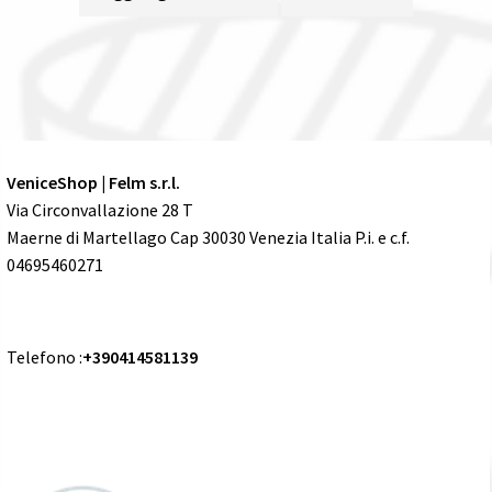
VeniceShop | Felm s.r.l.
Via Circonvallazione 28 T
Maerne di Martellago Cap 30030 Venezia Italia P.i. e c.f.
04695460271
Telefono :
+390414581139