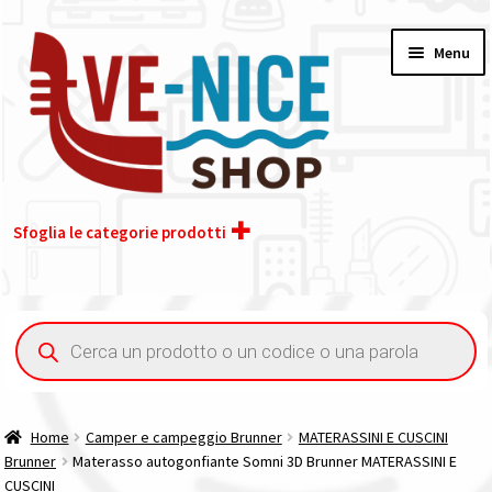
Vai
Vai
Menu
alla
al
navigazione
contenuto
Sfoglia le categorie prodotti
Home
Ricerca
prodotti
Acquisto iva 4% (agevolata)
Chi siamo
Home
Camper e campeggio Brunner
MATERASSINI E CUSCINI
Brunner
Materasso autogonfiante Somni 3D Brunner MATERASSINI E
Contatti
CUSCINI