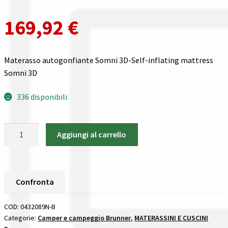
Gestione resi
169,92
€
Guida all’utilizzo del sito
Pagamenti
Materasso autogonfiante Somni 3D-Self-inflating mattress
Somni 3D
Privacy policy
336 disponibili
Confronta
Materasso
Aggiungi al carrello
Confronta
autogonfiante
Somni
I nostri negozi
3D
Brunner
Confronta
MATERASSINI
Riepilogo ordine
E
COD:
0432089N-B
CUSCINI
Categorie:
Camper e campeggio Brunner
,
MATERASSINI E CUSCINI
Spedizioni in europa