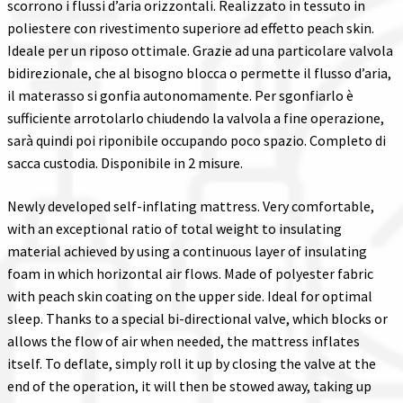
scorrono i flussi d’aria orizzontali. Realizzato in tessuto in
poliestere con rivestimento superiore ad effetto peach skin.
Ideale per un riposo ottimale. Grazie ad una particolare valvola
bidirezionale, che al bisogno blocca o permette il flusso d’aria,
il materasso si gonfia autonomamente. Per sgonfiarlo è
sufficiente arrotolarlo chiudendo la valvola a fine operazione,
sarà quindi poi riponibile occupando poco spazio. Completo di
sacca custodia. Disponibile in 2 misure.
Newly developed self-inflating mattress. Very comfortable,
with an exceptional ratio of total weight to insulating
material achieved by using a continuous layer of insulating
foam in which horizontal air flows. Made of polyester fabric
with peach skin coating on the upper side. Ideal for optimal
sleep. Thanks to a special bi-directional valve, which blocks or
allows the flow of air when needed, the mattress inflates
itself. To deflate, simply roll it up by closing the valve at the
end of the operation, it will then be stowed away, taking up