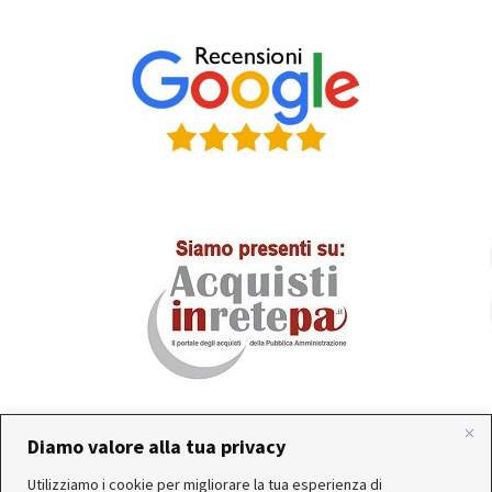
Diamo valore alla tua privacy
In occasione delle FERIE ESTIVE, alcune aziende
Utilizziamo i cookie per migliorare la tua esperienza di
produttrici e corrieri potrebbero sospendere o rallentare