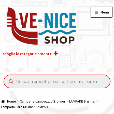
Vai
Vai
Menu
alla
al
navigazione
contenuto
Sfoglia le categorie prodotti
Home
Ricerca
prodotti
Acquisto iva 4% (agevolata)
Chi siamo
Home
Camper e campeggio Brunner
LAMPADE Brunner
Lampada Faro Brunner LAMPADE
Contatti