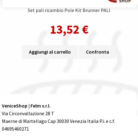
Set pali ricambio Pole Kit Brunner PALI
13,52
€
Aggiungi al carrello
Confronta
VeniceShop | Felm s.r.l.
Via Circonvallazione 28 T
Maerne di Martellago Cap 30030 Venezia Italia P.i. e c.f.
04695460271