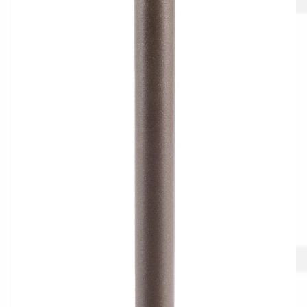
Gestione resi
Guida all’utilizzo del sito
Pagamenti
Privacy policy
Confronta
Confronta
I nostri negozi
Riepilogo ordine
Spedizioni in europa