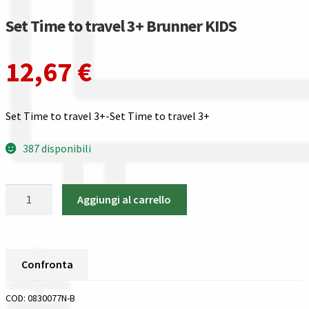
Guida all’utilizzo del sito
Set Time to travel 3+ Brunner KIDS
Pagamenti
12,67
€
Privacy policy
Confronta
Set Time to travel 3+-Set Time to travel 3+
387 disponibili
Confronta
I nostri negozi
Set
Aggiungi al carrello
Time
Riepilogo ordine
to
travel
3+
Spedizioni in europa
Confronta
Brunner
KIDS
Spedizioni in italia
COD:
0830077N-B