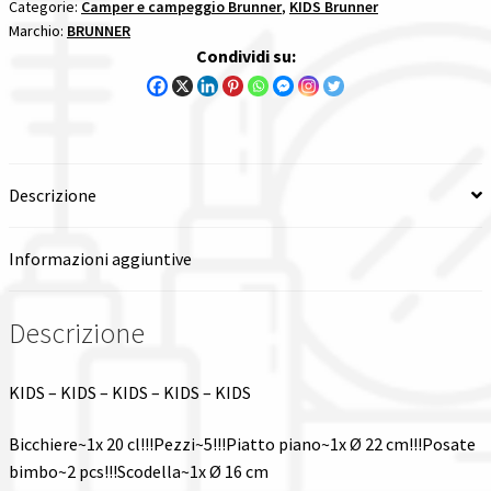
quantità
Categorie:
Camper e campeggio Brunner
,
KIDS Brunner
Marchio:
BRUNNER
Tutte le categorie dei prodotti
Condividi su:
Wishlist
Checkout
Descrizione
Il mio account
Informazioni aggiuntive
Descrizione
KIDS – KIDS – KIDS – KIDS – KIDS
Bicchiere~1x 20 cl!!!Pezzi~5!!!Piatto piano~1x Ø 22 cm!!!Posate
bimbo~2 pcs!!!Scodella~1x Ø 16 cm