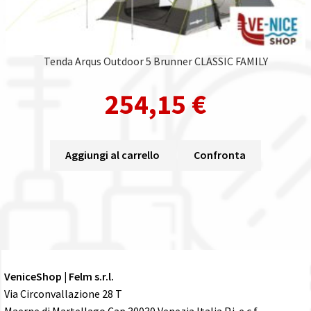
Tenda Arqus Outdoor 5 Brunner CLASSIC FAMILY
254,15
€
Aggiungi al carrello
Confronta
VeniceShop | Felm s.r.l.
Via Circonvallazione 28 T
Maerne di Martellago Cap 30030 Venezia Italia P.i. e c.f.