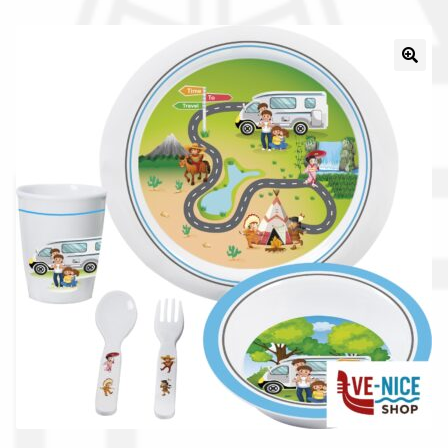
La nostra azienda
Condizioni generali
Acquisti in rete pubblica amministrazione
Assicurazione integrativa Garanzia3
Bonus fiscali 2025
Diritto di recesso
Garanzia del produttore
Gestione resi