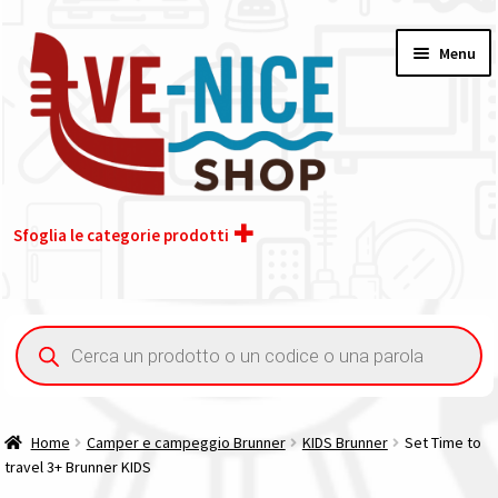
Vai
Vai
Menu
alla
al
navigazione
contenuto
Sfoglia le categorie prodotti
Home
Ricerca
prodotti
Chi siamo
Contatti
Home
Camper e campeggio Brunner
KIDS Brunner
Set Time to
travel 3+ Brunner KIDS
Il nostro gruppo acquisti