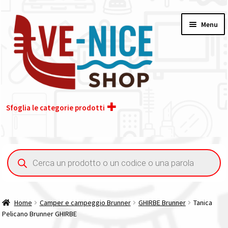
Vai
Vai
Menu
alla
al
navigazione
contenuto
Sfoglia le categorie prodotti
Home
Ricerca
prodotti
Acquisto iva 4% (agevolata)
Chi siamo
Home
Camper e campeggio Brunner
GHIRBE Brunner
Tanica
Pelicano Brunner GHIRBE
Contatti