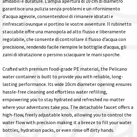
affidabili e durature. L’ampia apertura di 10 cm di diametro
garantisce una pulizia senza problemi e un rifornimento
d’acqua agevole, consentendovi di rimanere idratati e
rinfrescati ovunque vi portino le vostre avventure. Il rubinetto
staccabile offre una manopola ad alto flusso e liberamente
regolabile, che consente di controllare il flusso d’acqua con
precisione, rendendo facile riempire le bottiglie d’acqua, gli
zaini di idratazione o persino sciacquare le mani sporche.
Crafted with premium food-grade PE material, the Pelicano
water container is built to provide you with reliable, long-
lasting performance. Its wide 10cm diameter opening ensures
hassle-free cleaning and effortless water refilling,
empowering you to stay hydrated and refreshed no matter
where your adventures take you. The detachable faucet offers a
high-flow, freely adjustable knob, allowing you to control the
water flow with precision making it a breeze to fill your water
bottles, hydration packs, or even rinse off dirty hands.