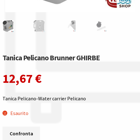
Gestione resi
Guida all’utilizzo del sito
Pagamenti
Privacy policy
Tanica Pelicano Brunner GHIRBE
Confronta
12,67
€
Confronta
Tanica Pelicano-Water carrier Pelicano
I nostri negozi
Esaurito
Riepilogo ordine
Confronta
Spedizioni in europa