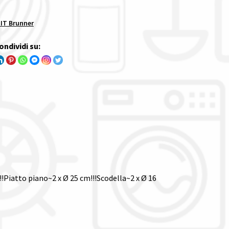
T Brunner
ondividi su:
Piatto piano~2 x Ø 25 cm!!!Scodella~2 x Ø 16