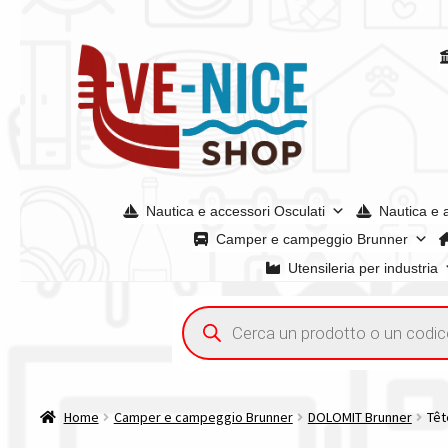
Vai
Vai
alla
al
navigazione
contenuto
Nautica e accessori Osculati
Nautica e 
Camper e campeggio Brunner
Utensileria per industria
Home
Acquisto iva 4% (agevolata)
Chi siamo
Condizioni g
Ricerca
prodotti
Spedizioni in europa
Spedizioni in italia
Tutte le categori
Home
Camper e campeggio Brunner
DOLOMIT Brunner
Têt