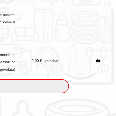
e prodotti
Wishlist
ementi
0,00
€
0 prodotti
essori
agevolata)