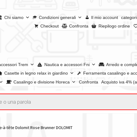
Chi siamo
Condizioni generali
Il mio account
categori
Checkout
Confronta
Riepilogo ordine
accessori Trem
Nautica e accessori Fni
Arredo e compl
Casette in legno relax in giardino
Ferramenta casalingo e acc
Casalingo e divisione Horeca
Confronta
Acquisto iva 4% (
enerali
Confronta
Confronta
I nostri negozi
Riepilogo ordine
e dei prodotti
Wishlist
Checkout
Il mio account
e-à-tête Dolomit Rose Brunner DOLOMIT