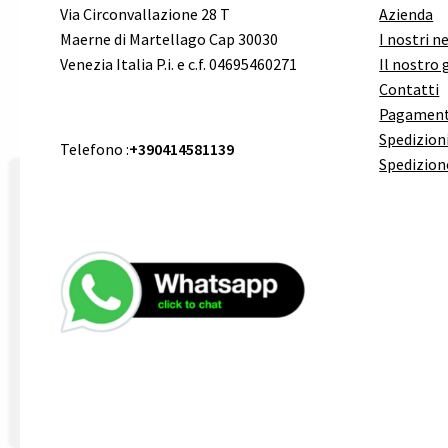
Via Circonvallazione 28 T
Azienda
Maerne di Martellago Cap 30030
I nostri n
Venezia Italia P.i. e c.f. 04695460271
Il nostro 
Contatti
Pagament
Spedizioni
Telefono :
+390414581139
Spedizion