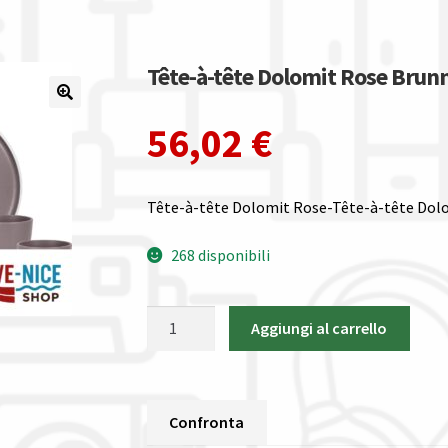
Tête-à-tête Dolomit Rose Bru
56,02
€
Tête-à-tête Dolomit Rose-Tête-à-tête Dol
268 disponibili
Tête-
Aggiungi al carrello
à-
tête
Dolomit
Rose
Confronta
Brunner