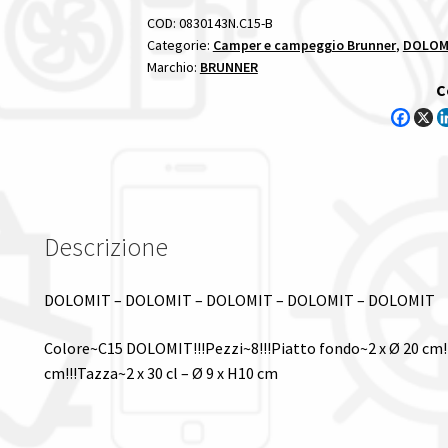
DOLOMIT
COD:
0830143N.C15-B
quantità
Categorie:
Camper e campeggio Brunner
,
DOLOMI
Marchio:
BRUNNER
C
Descrizione
DOLOMIT – DOLOMIT – DOLOMIT – DOLOMIT – DOLOMIT
Colore~C15 DOLOMIT!!!Pezzi~8!!!Piatto fondo~2 x Ø 20 cm!!!
cm!!!Tazza~2 x 30 cl – Ø 9 x H10 cm