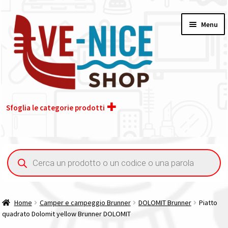
Vai
Vai
Menu
alla
al
navigazione
contenuto
Sfoglia le categorie prodotti
Home
Ricerca
prodotti
Acquisto iva 4% (agevolata)
Chi siamo
Home
Camper e campeggio Brunner
DOLOMIT Brunner
Piatto
quadrato Dolomit yellow Brunner DOLOMIT
Contatti