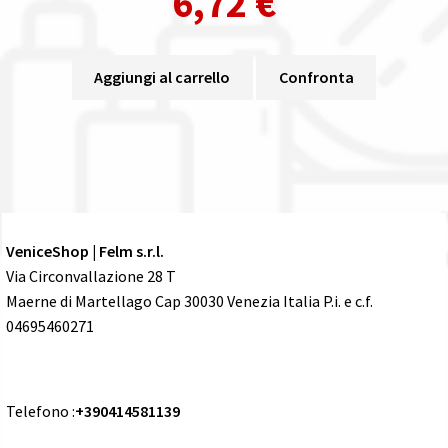
6,72
€
Aggiungi al carrello
Confronta
VeniceShop | Felm s.r.l.
Via Circonvallazione 28 T
Maerne di Martellago Cap 30030 Venezia Italia P.i. e c.f.
04695460271
Telefono :
+390414581139