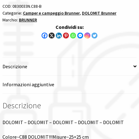
quantità
COD:
0830033N.C88-B
Spedizioni in italia
Categorie:
Camper e campeggio Brunner
,
DOLOMIT Brunner
Marchio:
BRUNNER
Condividi su:
Tutte le categorie dei prodotti
Wishlist
Checkout
Descrizione
Il mio account
Informazioni aggiuntive
Descrizione
DOLOMIT – DOLOMIT – DOLOMIT – DOLOMIT – DOLOMIT
Colore~C88 DOLOMIT!!!Misure~25×25 cm