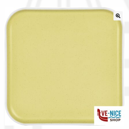
Il nostro gruppo acquisti
La nostra azienda
Condizioni generali
Acquisti in rete pubblica amministrazione
Assicurazione integrativa Garanzia3
Bonus fiscali 2025
Diritto di recesso
Garanzia del produttore