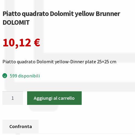
Gestione resi
Piatto quadrato Dolomit yellow Brunner
Guida all’utilizzo del sito
DOLOMIT
Pagamenti
10,12
€
Privacy policy
Piatto quadrato Dolomit yellow-Dinner plate 25×25 cm
Confronta
599 disponibili
Confronta
Piatto
Aggiungi al carrello
I nostri negozi
quadrato
Dolomit
Riepilogo ordine
yellow
Brunner
Confronta
Spedizioni in europa
DOLOMIT