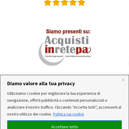
Diamo valore alla tua privacy
In occasione delle FERIE ESTIVE, alcune aziende
Utilizziamo i cookie per migliorare la tua esperienza di
produttrici e corrieri potrebbero sospendere o rallentare
Servizio clienti attivo: Da Lunedì a Venerdì dalle 10:30 alle
navigazione, offrirti pubblicità o contenuti personalizzati e
temporaneamente le attività. Per questo motivo, gli
12:30 e dalle 15:30 alle 17:30
analizzare il nostro traffico. Cliccando “Accetta tutti”, acconsenti al
ordini di alcuni reparti (Utensileria - Ferramenta - arredo)
nostro utilizzo dei cookie.
Politica sui cookie
ricevuti, potrebbero essere CONSEGNATI DOPO IL 25-08-
2026. Noi saremo chiusi per ferie dal 15 al 22 Agosto. Per
Accettare tutto