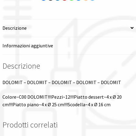
Spedizioni in italia
Tutte le categorie dei prodotti
Descrizione
Wishlist
Informazioni aggiuntive
Checkout
Descrizione
Il mio account
DOLOMIT – DOLOMIT – DOLOMIT – DOLOMIT – DOLOMIT
Colore~C00 DOLOMIT!!!Pezzi~12!!!Piatto dessert~4 x Ø 20
cm!!!Piatto piano~4 x Ø 25 cm!!!Scodella~4 x Ø 16 cm
Prodotti correlati