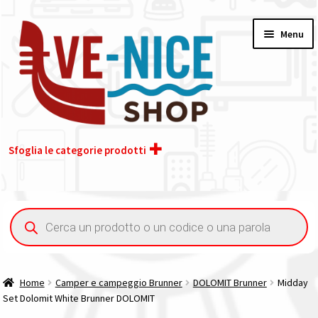
Vai
Vai
Menu
alla
al
navigazione
contenuto
Sfoglia le categorie prodotti
Home
Ricerca
prodotti
Acquisto iva 4% (agevolata)
Chi siamo
Home
Camper e campeggio Brunner
DOLOMIT Brunner
Midday
Set Dolomit White Brunner DOLOMIT
Contatti