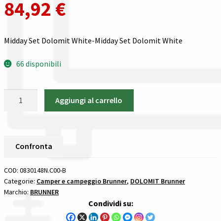
84,92
€
Gestione resi
Guida all’utilizzo del sito
Midday Set Dolomit White-Midday Set Dolomit White
Pagamenti
66 disponibili
Privacy policy
Midday
Aggiungi al carrello
Set
Confronta
Dolomit
White
Confronta
Brunner
Confronta
DOLOMIT
I nostri negozi
quantità
COD:
0830148N.C00-B
Categorie:
Camper e campeggio Brunner
,
DOLOMIT Brunner
Riepilogo ordine
Marchio:
BRUNNER
Condividi su:
Spedizioni in europa