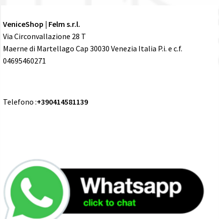
VeniceShop | Felm s.r.l.
Via Circonvallazione 28 T
Maerne di Martellago Cap 30030 Venezia Italia P.i. e c.f.
04695460271
Telefono :
+390414581139