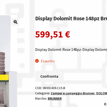
Display Dolomit Rose 148pz B
599,51
€
Display Dolomit Rose 148pz-Display Dolomi
Esaurito
Confronta
COD:
0830141N.C15-B
Categorie:
Camper e campeggio Brunner
,
DOLOMI
Marchio:
BRUNNER
C