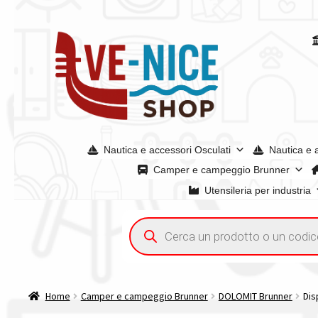
Vai
Vai
alla
al
navigazione
contenuto
Nautica e accessori Osculati
Nautica e 
Camper e campeggio Brunner
Utensileria per industria
Home
Acquisto iva 4% (agevolata)
Chi siamo
Condizioni g
Ricerca
prodotti
Spedizioni in europa
Spedizioni in italia
Tutte le categori
Home
Camper e campeggio Brunner
DOLOMIT Brunner
Dis