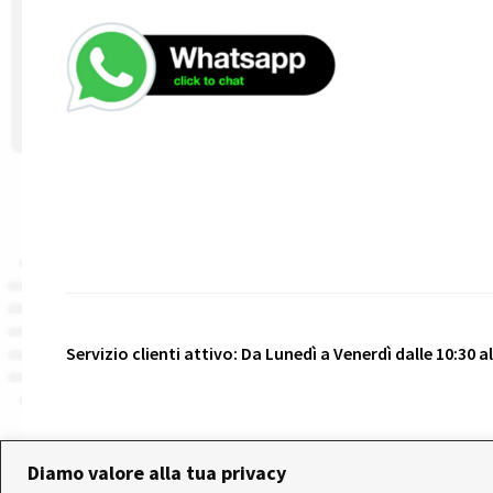
Servizio clienti attivo: Da Lunedì a Venerdì dalle 10:30 all
© 2026 Realizzato da
VeniceShop.it
- Tutti i diritti riser
Diamo valore alla tua privacy