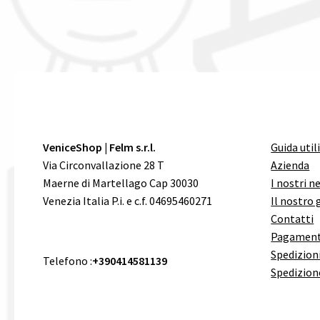
VeniceShop | Felm s.r.l.
Guida util
Via Circonvallazione 28 T
Azienda
Maerne di Martellago Cap 30030
I nostri n
Venezia Italia P.i. e c.f. 04695460271
Il nostro 
Contatti
Pagament
Spedizioni
Telefono :
+390414581139
Spedizion