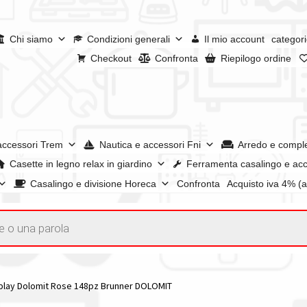
Chi siamo
Condizioni generali
Il mio account
categori
Checkout
Confronta
Riepilogo ordine
accessori Trem
Nautica e accessori Fni
Arredo e compl
Casette in legno relax in giardino
Ferramenta casalingo e acc
Casalingo e divisione Horeca
Confronta
Acquisto iva 4% (
enerali
Confronta
Confronta
I nostri negozi
Riepilogo ordine
e dei prodotti
Wishlist
Checkout
Il mio account
play Dolomit Rose 148pz Brunner DOLOMIT