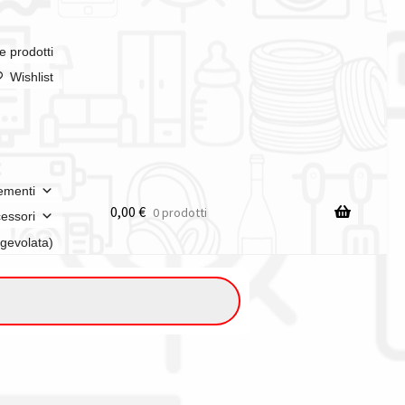
e prodotti
Wishlist
ementi
0,00
€
0 prodotti
essori
agevolata)