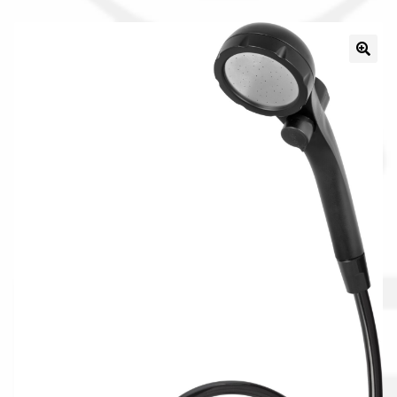
Il nostro gruppo acquisti
La nostra azienda
Condizioni generali
Acquisti in rete pubblica amministrazione
Assicurazione integrativa Garanzia3
Bonus fiscali 2025
Diritto di recesso
Garanzia del produttore