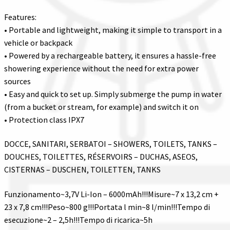
Features:
• Portable and lightweight, making it simple to transport in a
vehicle or backpack
• Powered by a rechargeable battery, it ensures a hassle-free
showering experience without the need for extra power
sources
• Easy and quick to set up. Simply submerge the pump in water
(from a bucket or stream, for example) and switch it on
• Protection class IPX7
DOCCE, SANITARI, SERBATOI – SHOWERS, TOILETS, TANKS –
DOUCHES, TOILETTES, RÉSERVOIRS – DUCHAS, ASEOS,
CISTERNAS – DUSCHEN, TOILETTEN, TANKS
Funzionamento~3,7V Li-Ion – 6000mAh!!!Misure~7 x 13,2 cm +
23 x 7,8 cm!!!Peso~800 g!!!Portata l min~8 l/min!!!Tempo di
esecuzione~2 – 2,5h!!!Tempo di ricarica~5h