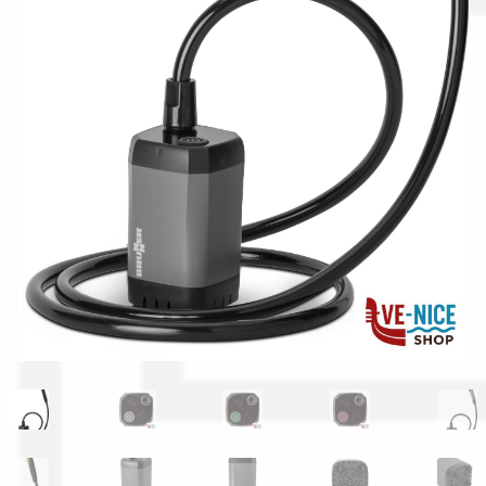
Gestione resi
Guida all’utilizzo del sito
Pagamenti
Privacy policy
Confronta
Confronta
I nostri negozi
Riepilogo ordine
Spedizioni in europa