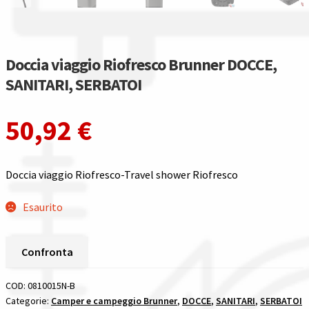
Spedizioni in italia
Doccia viaggio Riofresco Brunner DOCCE,
Tutte le categorie dei prodotti
SANITARI, SERBATOI
Wishlist
50,92
€
Checkout
Il mio account
Doccia viaggio Riofresco-Travel shower Riofresco
Esaurito
Confronta
COD:
0810015N-B
Categorie:
Camper e campeggio Brunner
,
DOCCE
,
SANITARI
,
SERBATOI