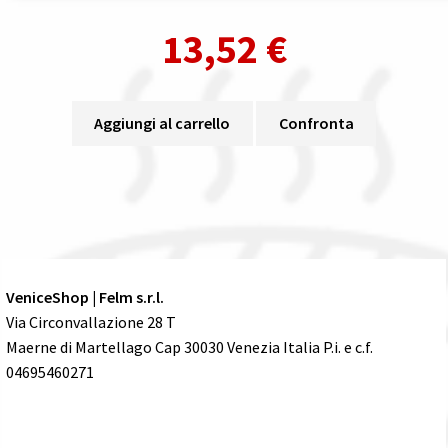
13,52
€
Aggiungi al carrello
Confronta
VeniceShop | Felm s.r.l.
Via Circonvallazione 28 T
Maerne di Martellago Cap 30030 Venezia Italia P.i. e c.f.
04695460271