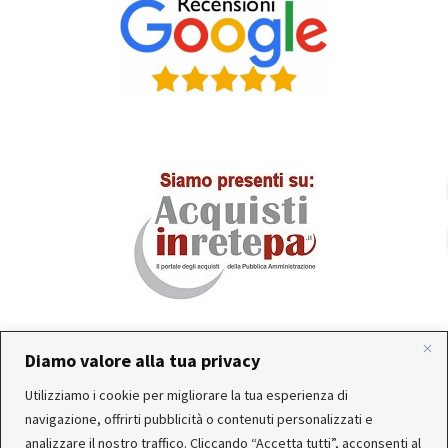
Diamo valore alla tua privacy
In occasione delle FERIE ESTIVE, alcune aziende
Utilizziamo i cookie per migliorare la tua esperienza di
produttrici e corrieri potrebbero sospendere o rallentare
Servizio clienti attivo: Da Lunedì a Venerdì dalle 10:30 alle
navigazione, offrirti pubblicità o contenuti personalizzati e
temporaneamente le attività. Per questo motivo, gli
12:30 e dalle 15:30 alle 17:30
analizzare il nostro traffico. Cliccando “Accetta tutti”, acconsenti al