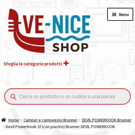
Vai
Vai
Menu
alla
al
navigazione
contenuto
Sfoglia le categorie prodotti
Home
Ricerca
prodotti
Acquisto iva 4% (agevolata)
Chi siamo
Home
Camper e campeggio Brunner
DEVIL POWERKOOK Brunner
Devil PowerKook 2f (con piastre) Brunner DEVIL POWERKOOK
Contatti