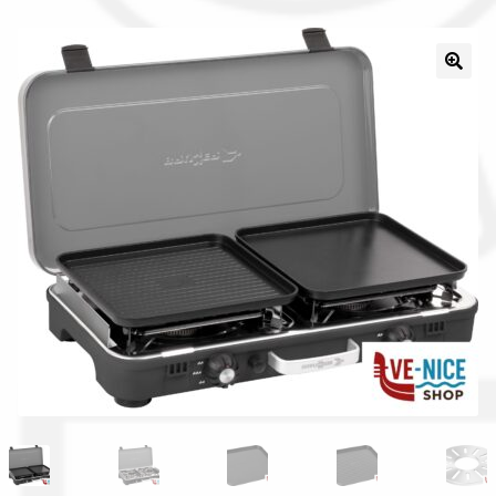
Il nostro gruppo acquisti
La nostra azienda
Condizioni generali
Acquisti in rete pubblica amministrazione
Assicurazione integrativa Garanzia3
Bonus fiscali 2025
Diritto di recesso
Garanzia del produttore