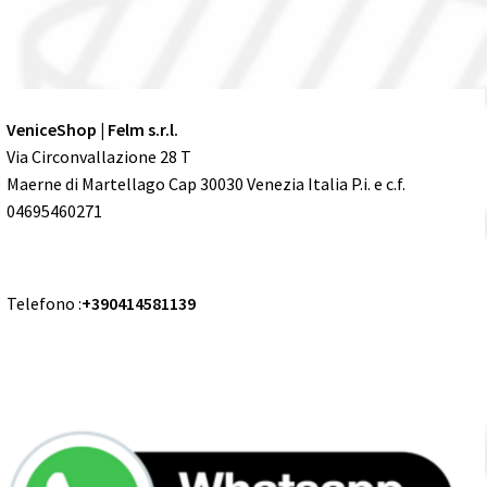
VeniceShop | Felm s.r.l.
Via Circonvallazione 28 T
Maerne di Martellago Cap 30030 Venezia Italia P.i. e c.f.
04695460271
Telefono :
+390414581139