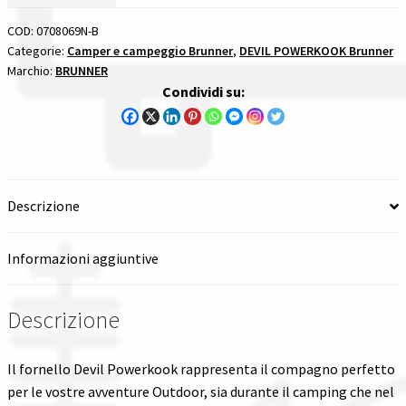
COD:
0708069N-B
Spedizioni in italia
Categorie:
Camper e campeggio Brunner
,
DEVIL POWERKOOK Brunner
Marchio:
BRUNNER
Tutte le categorie dei prodotti
Condividi su:
Wishlist
Checkout
Descrizione
Il mio account
Informazioni aggiuntive
Descrizione
Il fornello Devil Powerkook rappresenta il compagno perfetto
per le vostre avventure Outdoor, sia durante il camping che nel