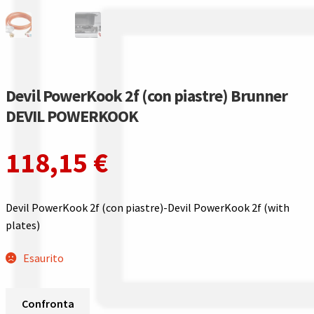
Gestione resi
Guida all’utilizzo del sito
Pagamenti
Devil PowerKook 2f (con piastre) Brunner
DEVIL POWERKOOK
Privacy policy
118,15
€
Confronta
Confronta
Devil PowerKook 2f (con piastre)-Devil PowerKook 2f (with
plates)
I nostri negozi
Esaurito
Riepilogo ordine
Spedizioni in europa
Confronta