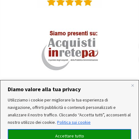
Diamo valore alla tua privacy
In occasione delle FERIE ESTIVE, alcune aziende
Utilizziamo i cookie per migliorare la tua esperienza di
produttrici e corrieri potrebbero sospendere o rallentare
Servizio clienti attivo: Da Lunedì a Venerdì dalle 10:30 alle
navigazione, offrirti pubblicità o contenuti personalizzati e
temporaneamente le attività. Per questo motivo, gli
12:30 e dalle 15:30 alle 17:30
analizzare il nostro traffico. Cliccando “Accetta tutti”, acconsenti al
ordini di alcuni reparti (Utensileria - Ferramenta - arredo)
nostro utilizzo dei cookie.
Politica sui cookie
ricevuti, potrebbero essere CONSEGNATI DOPO IL 25-08-
2026. Noi saremo chiusi per ferie dal 15 al 22 Agosto. Per
Accettare tutto