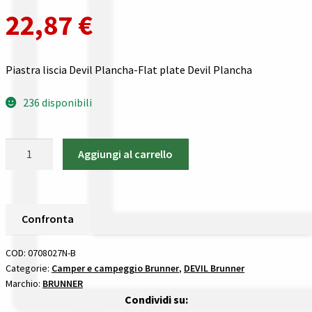
Gestione resi
22,87
€
Guida all’utilizzo del sito
Piastra liscia Devil Plancha-Flat plate Devil Plancha
Pagamenti
236 disponibili
Privacy policy
Piastra
Confronta
Aggiungi al carrello
liscia
Devil
Confronta
Plancha
Brunner
Confronta
I nostri negozi
DEVIL
quantità
COD:
0708027N-B
Riepilogo ordine
Categorie:
Camper e campeggio Brunner
,
DEVIL Brunner
Marchio:
BRUNNER
Condividi su:
Spedizioni in europa