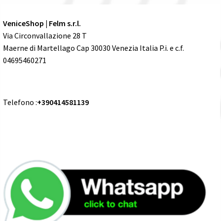
VeniceShop | Felm s.r.l.
Via Circonvallazione 28 T
Maerne di Martellago Cap 30030 Venezia Italia P.i. e c.f.
04695460271
Telefono :
+390414581139