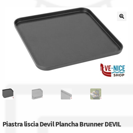
Il nostro gruppo acquisti
La nostra azienda
Condizioni generali
Acquisti in rete pubblica amministrazione
Assicurazione integrativa Garanzia3
Bonus fiscali 2025
Diritto di recesso
Garanzia del produttore
Piastra liscia Devil Plancha Brunner DEVIL