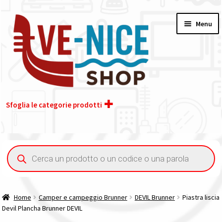
Vai
Vai
Menu
alla
al
navigazione
contenuto
Sfoglia le categorie prodotti
Home
Ricerca
prodotti
Acquisto iva 4% (agevolata)
Chi siamo
Home
Camper e campeggio Brunner
DEVIL Brunner
Piastra liscia
Devil Plancha Brunner DEVIL
Contatti