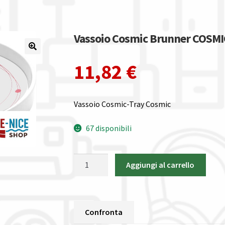
Vassoio Cosmic Brunner COSMI
11,82
€
Vassoio Cosmic-Tray Cosmic
67 disponibili
Vassoio
Aggiungi al carrello
Cosmic
Brunner
COSMIC
quantità
Confronta