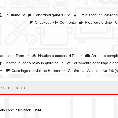
Chi siamo
Condizioni generali
Il mio account
categori
Checkout
Confronta
Riepilogo ordine
accessori Trem
Nautica e accessori Fni
Arredo e compl
Casette in legno relax in giardino
Ferramenta casalingo e acc
Casalingo e divisione Horeca
Confronta
Acquisto iva 4% (
enerali
Confronta
Confronta
I nostri negozi
Riepilogo ordine
e dei prodotti
Wishlist
Checkout
Il mio account
oio Cosmic Brunner COSMIC