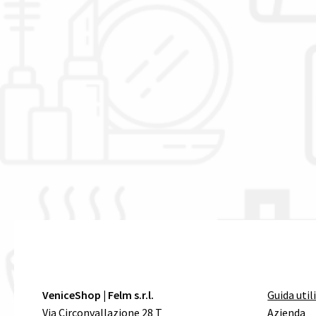
VeniceShop | Felm s.r.l.
Guida util
Via Circonvallazione 28 T
Azienda