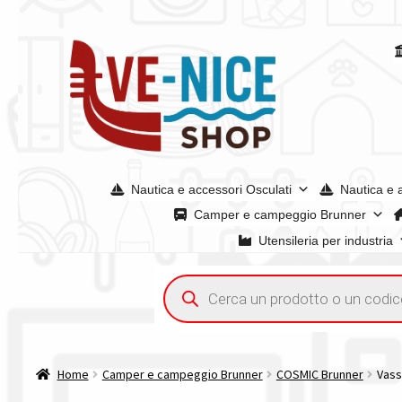
Vai
Vai
alla
al
navigazione
contenuto
Nautica e accessori Osculati
Nautica e 
Camper e campeggio Brunner
Utensileria per industria
Home
Acquisto iva 4% (agevolata)
Chi siamo
Condizioni g
Ricerca
prodotti
Spedizioni in europa
Spedizioni in italia
Tutte le categori
Home
Camper e campeggio Brunner
COSMIC Brunner
Vass