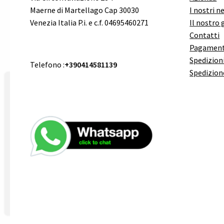
Maerne di Martellago Cap 30030
I nostri n
Venezia Italia P.i. e c.f. 04695460271
Il nostro 
Contatti
Pagament
Spedizioni
Telefono :
+390414581139
Spedizion