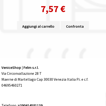
7,57
€
Aggiungi al carrello
Confronta
VeniceShop | Felm s.r.l.
Via Circonvallazione 28 T
Maerne di Martellago Cap 30030 Venezia Italia P.i. e c.f.
04695460271
Telefono :
+390414581139