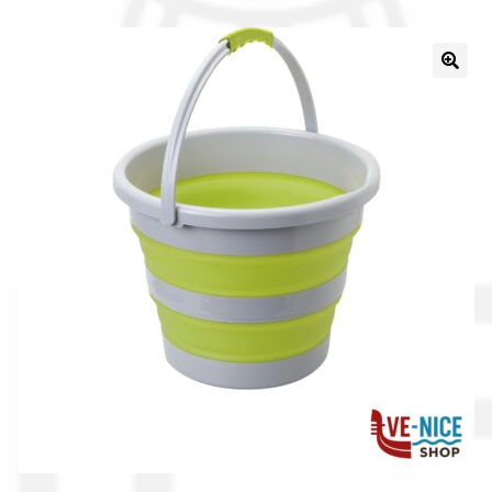
Il nostro gruppo acquisti
La nostra azienda
Condizioni generali
Acquisti in rete pubblica amministrazione
Assicurazione integrativa Garanzia3
Bonus fiscali 2025
Diritto di recesso
Garanzia del produttore