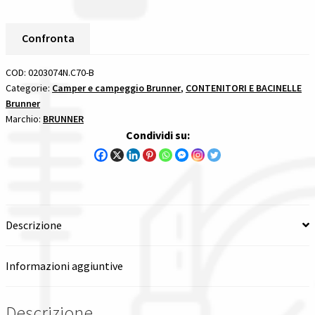
Away
Spedizioni in italia
Brunner
Confronta
CONTENITORI
Tutte le categorie dei prodotti
E
COD:
0203074N.C70-B
BACINELLE
Categorie:
Camper e campeggio Brunner
,
CONTENITORI E BACINELLE
Wishlist
Brunner
quantità
Marchio:
BRUNNER
Condividi su:
Checkout
Il mio account
Descrizione
Informazioni aggiuntive
Descrizione