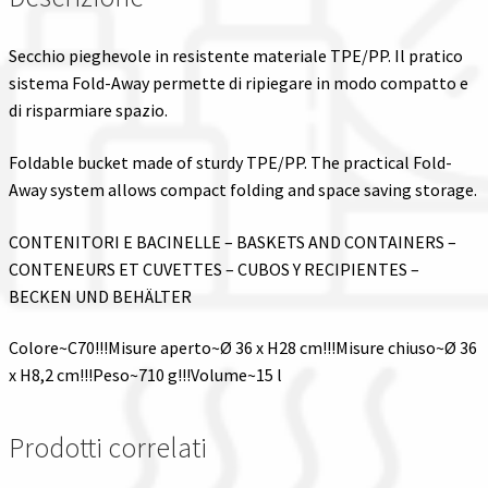
Secchio pieghevole in resistente materiale TPE/PP. Il pratico
sistema Fold-Away permette di ripiegare in modo compatto e
di risparmiare spazio.
Foldable bucket made of sturdy TPE/PP. The practical Fold-
Away system allows compact folding and space saving storage.
CONTENITORI E BACINELLE – BASKETS AND CONTAINERS –
CONTENEURS ET CUVETTES – CUBOS Y RECIPIENTES –
BECKEN UND BEHÄLTER
Colore~C70!!!Misure aperto~Ø 36 x H28 cm!!!Misure chiuso~Ø 36
x H8,2 cm!!!Peso~710 g!!!Volume~15 l
Prodotti correlati