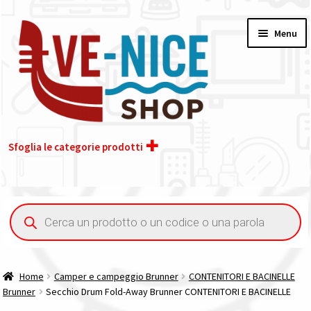
Vai
Vai
Menu
alla
al
navigazione
contenuto
Sfoglia le categorie prodotti
Home
Ricerca
prodotti
Acquisto iva 4% (agevolata)
Chi siamo
Home
Camper e campeggio Brunner
CONTENITORI E BACINELLE
Brunner
Secchio Drum Fold-Away Brunner CONTENITORI E BACINELLE
Contatti