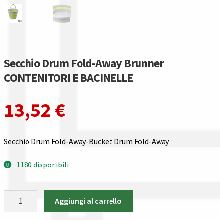
Gestione resi
Guida all’utilizzo del sito
Pagamenti
Secchio Drum Fold-Away Brunner
CONTENITORI E BACINELLE
Privacy policy
13,52
€
Confronta
Confronta
Secchio Drum Fold-Away-Bucket Drum Fold-Away
I nostri negozi
1180 disponibili
Riepilogo ordine
Secchio
Aggiungi al carrello
Drum
Spedizioni in europa
Fold-