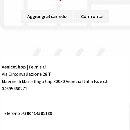
Aggiungi al carrello
Confronta
VeniceShop | Felm s.r.l.
Via Circonvallazione 28 T
Maerne di Martellago Cap 30030 Venezia Italia P.i. e c.f.
04695460271
Telefono :
+390414581139