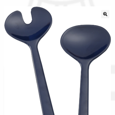
Il nostro gruppo acquisti
La nostra azienda
Condizioni generali
Acquisti in rete pubblica amministrazione
Assicurazione integrativa Garanzia3
Bonus fiscali 2025
Diritto di recesso
Garanzia del produttore