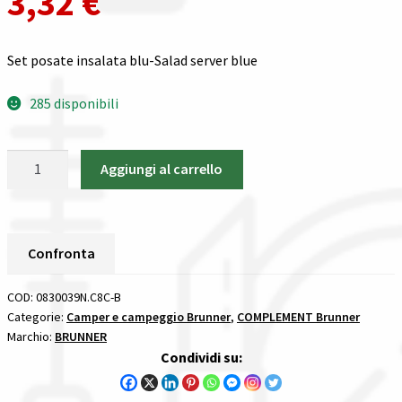
3,32
€
Spedizioni in italia
Set posate insalata blu-Salad server blue
Tutte le categorie dei prodotti
285 disponibili
Wishlist
Set
Aggiungi al carrello
Checkout
posate
insalata
Il mio account
blu
Brunner
Confronta
COMPLEMENT
quantità
COD:
0830039N.C8C-B
Categorie:
Camper e campeggio Brunner
,
COMPLEMENT Brunner
Marchio:
BRUNNER
Condividi su: