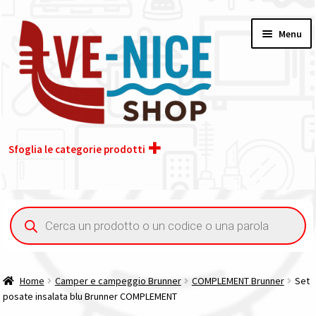
Vai
Vai
Menu
alla
al
navigazione
contenuto
Sfoglia le categorie prodotti
Home
Ricerca
prodotti
Acquisto iva 4% (agevolata)
Chi siamo
Home
Camper e campeggio Brunner
COMPLEMENT Brunner
Set
posate insalata blu Brunner COMPLEMENT
Contatti