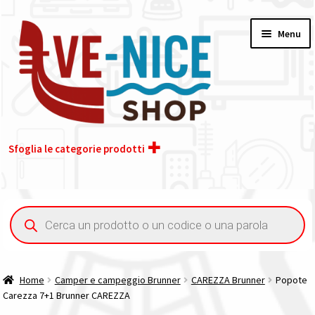
Vai
Vai
Menu
alla
al
navigazione
contenuto
Sfoglia le categorie prodotti
Home
Ricerca
prodotti
Acquisto iva 4% (agevolata)
Chi siamo
Home
Camper e campeggio Brunner
CAREZZA Brunner
Popote
Carezza 7+1 Brunner CAREZZA
Contatti