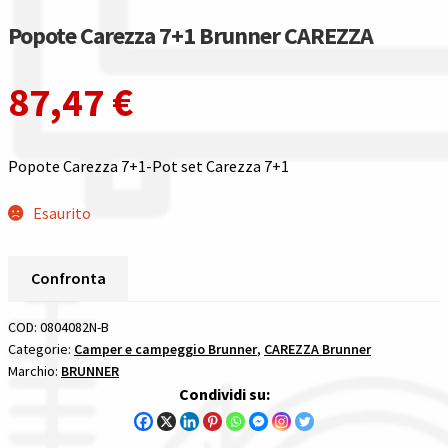
Gestione resi
Popote Carezza 7+1 Brunner CAREZZA
Guida all’utilizzo del sito
87,47
€
Pagamenti
Popote Carezza 7+1-Pot set Carezza 7+1
Privacy policy
Esaurito
Confronta
Confronta
Confronta
I nostri negozi
COD:
0804082N-B
Categorie:
Camper e campeggio Brunner
,
CAREZZA Brunner
Marchio:
BRUNNER
Riepilogo ordine
Condividi su:
Spedizioni in europa