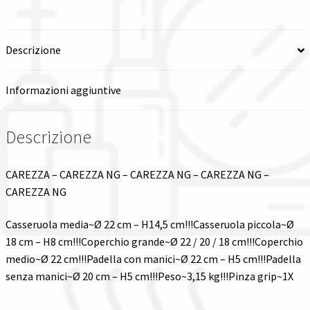
Spedizioni in italia
Descrizione
Tutte le categorie dei prodotti
Informazioni aggiuntive
Wishlist
Descrizione
Checkout
Il mio account
CAREZZA – CAREZZA NG – CAREZZA NG – CAREZZA NG –
CAREZZA NG
Casseruola media~Ø 22 cm – H14,5 cm!!!Casseruola piccola~Ø
18 cm – H8 cm!!!Coperchio grande~Ø 22 / 20 / 18 cm!!!Coperchio
medio~Ø 22 cm!!!Padella con manici~Ø 22 cm – H5 cm!!!Padella
senza manici~Ø 20 cm – H5 cm!!!Peso~3,15 kg!!!Pinza grip~1X