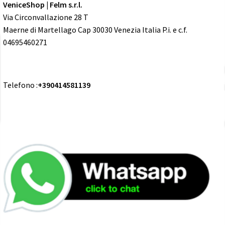
VeniceShop | Felm s.r.l.
Via Circonvallazione 28 T
Maerne di Martellago Cap 30030 Venezia Italia P.i. e c.f.
04695460271
Telefono :
+390414581139