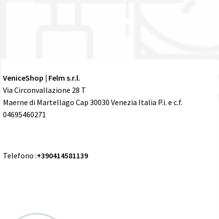
VeniceShop | Felm s.r.l.
Via Circonvallazione 28 T
Maerne di Martellago Cap 30030 Venezia Italia P.i. e c.f.
04695460271
Telefono :
+390414581139