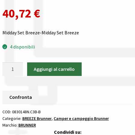
Gestione resi
40,72
€
Guida all’utilizzo del sito
Midday Set Breeze-Midday Set Breeze
Pagamenti
4 disponibili
Privacy policy
Midday
Confronta
Aggiungi al carrello
Set
Breeze
Confronta
Brunner
BREEZE
Confronta
I nostri negozi
quantità
COD:
0830148N.C3B-B
Riepilogo ordine
Categorie:
BREEZE Brunner
,
Camper e campeggio Brunner
Marchio:
BRUNNER
Spedizioni in europa
Condividi su: