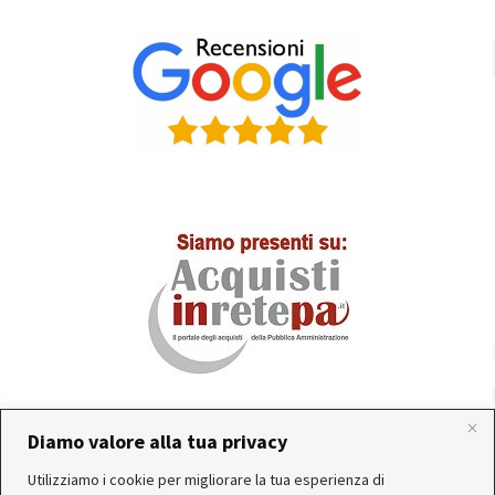
Diamo valore alla tua privacy
In occasione delle FERIE ESTIVE, alcune aziende
Utilizziamo i cookie per migliorare la tua esperienza di
produttrici e corrieri potrebbero sospendere o rallentare