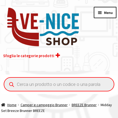
Vai
Vai
Menu
alla
al
navigazione
contenuto
Sfoglia le categorie prodotti
Home
Ricerca
prodotti
Acquisto iva 4% (agevolata)
Chi siamo
Home
Camper e campeggio Brunner
BREEZE Brunner
Midday
Set Breeze Brunner BREEZE
Contatti