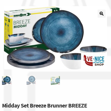
Il nostro gruppo acquisti
La nostra azienda
Condizioni generali
Acquisti in rete pubblica amministrazione
Assicurazione integrativa Garanzia3
Bonus fiscali 2025
Diritto di recesso
Garanzia del produttore
Midday Set Breeze Brunner BREEZE