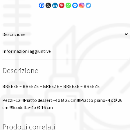
Spedizioni in italia
Tutte le categorie dei prodotti
Descrizione
Wishlist
Informazioni aggiuntive
Checkout
Descrizione
Il mio account
BREEZE – BREEZE – BREEZE – BREEZE – BREEZE
Pezzi~12!!!Piatto dessert~4 x Ø 22 cm!!!Piatto piano~4 x Ø 26
cm!!!Scodella~4 x Ø 16 cm
Prodotti correlati