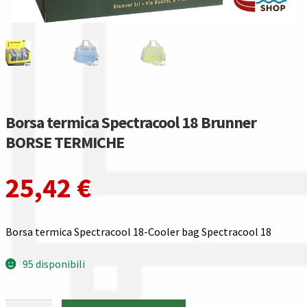
Gestione resi
Guida all’utilizzo del sito
Pagamenti
Privacy policy
Borsa termica Spectracool 18 Brunner
BORSE TERMICHE
Confronta
25,42
€
Confronta
I nostri negozi
Borsa termica Spectracool 18-Cooler bag Spectracool 18
Riepilogo ordine
95 disponibili
Spedizioni in europa
Borsa