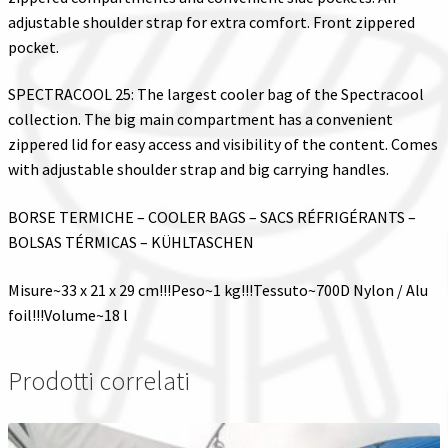
adjustable shoulder strap for extra comfort. Front zippered
pocket.
SPECTRACOOL 25: The largest cooler bag of the Spectracool
collection. The big main compartment has a convenient
zippered lid for easy access and visibility of the content. Comes
with adjustable shoulder strap and big carrying handles.
BORSE TERMICHE – COOLER BAGS – SACS RÉFRIGÉRANTS –
BOLSAS TÉRMICAS – KÜHLTASCHEN
Misure~33 x 21 x 29 cm!!!Peso~1 kg!!!Tessuto~700D Nylon / Alu
foil!!!Volume~18 l
Prodotti correlati