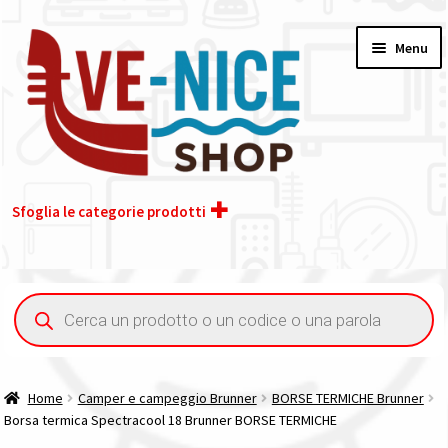
Vai
Vai
Menu
alla
al
navigazione
contenuto
Sfoglia le categorie prodotti
Home
Ricerca
prodotti
Acquisto iva 4% (agevolata)
Chi siamo
Home
Camper e campeggio Brunner
BORSE TERMICHE Brunner
Borsa termica Spectracool 18 Brunner BORSE TERMICHE
Contatti