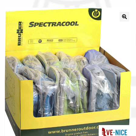
Il nostro gruppo acquisti
La nostra azienda
Condizioni generali
Acquisti in rete pubblica amministrazione
Assicurazione integrativa Garanzia3
Bonus fiscali 2025
Diritto di recesso
Garanzia del produttore