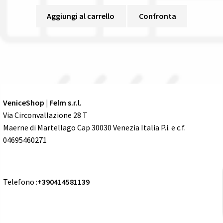
Aggiungi al carrello
Confronta
VeniceShop | Felm s.r.l.
Via Circonvallazione 28 T
Maerne di Martellago Cap 30030 Venezia Italia P.i. e c.f.
04695460271
Telefono :
+390414581139