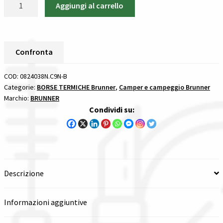
Aggiungi al carrello
termica
Spedizioni in italia
Spectracool
18
Tutte le categorie dei prodotti
Brunner
Confronta
BORSE
Wishlist
TERMICHE
COD:
0824038N.C9N-B
quantità
Categorie:
BORSE TERMICHE Brunner
,
Camper e campeggio Brunner
Checkout
Marchio:
BRUNNER
Condividi su:
Il mio account
Descrizione
Informazioni aggiuntive