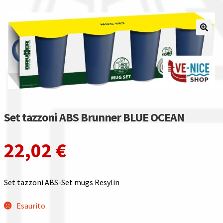
Il nostro gruppo acquisti
La nostra azienda
Condizioni generali
Acquisti in rete pubblica amministrazione
Set tazzoni ABS Brunner BLUE OCEAN
Assicurazione integrativa Garanzia3
22,02
€
Bonus fiscali 2025
Diritto di recesso
Set tazzoni ABS-Set mugs Resylin
Garanzia del produttore
Esaurito