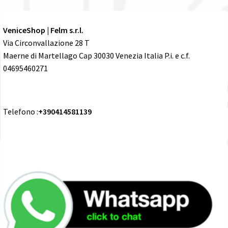
VeniceShop | Felm s.r.l.
Via Circonvallazione 28 T
Maerne di Martellago Cap 30030 Venezia Italia P.i. e c.f.
04695460271
Telefono :
+390414581139