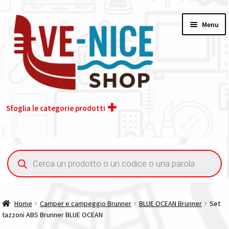
Vai
Vai
Menu
alla
al
navigazione
contenuto
Sfoglia le categorie prodotti
Home
Ricerca
prodotti
Acquisto iva 4% (agevolata)
Chi siamo
Home
Camper e campeggio Brunner
BLUE OCEAN Brunner
Set
tazzoni ABS Brunner BLUE OCEAN
Contatti