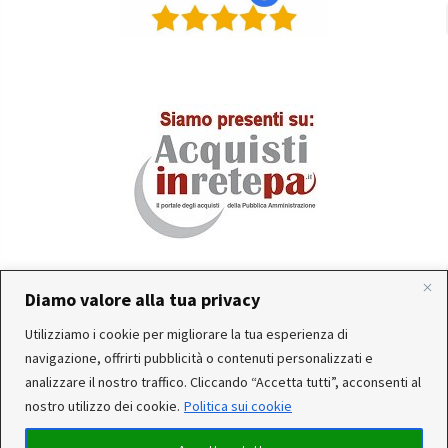
Diamo valore alla tua privacy
In occasione delle FERIE ESTIVE, alcune aziende
Utilizziamo i cookie per migliorare la tua esperienza di
produttrici e corrieri potrebbero sospendere o rallentare
Servizio clienti attivo: Da Lunedì a Venerdì dalle 10:30 alle
navigazione, offrirti pubblicità o contenuti personalizzati e
temporaneamente le attività. Per questo motivo, gli
12:30 e dalle 15:30 alle 17:30
analizzare il nostro traffico. Cliccando “Accetta tutti”, acconsenti al
ordini di alcuni reparti (Utensileria - Ferramenta - arredo)
nostro utilizzo dei cookie.
Politica sui cookie
ricevuti, potrebbero essere CONSEGNATI DOPO IL 25-08-
2026. Noi saremo chiusi per ferie dal 15 al 22 Agosto. Per