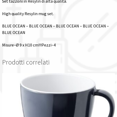
Set tazzoni in Resylin di alta qualità.
Spedizioni in italia
High quality Resylin mug set.
Tutte le categorie dei prodotti
BLUE OCEAN – BLUE OCEAN – BLUE OCEAN – BLUE OCEAN –
BLUE OCEAN
Wishlist
Misure~Ø 9 x H10 cm!!!Pezzi~4
Checkout
Prodotti correlati
Il mio account