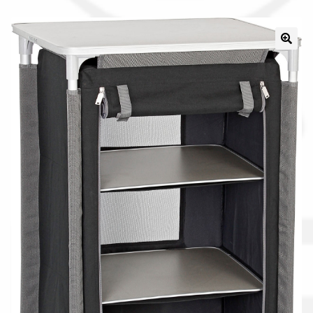
Il nostro gruppo acquisti
La nostra azienda
Condizioni generali
Acquisti in rete pubblica amministrazione
Assicurazione integrativa Garanzia3
Bonus fiscali 2025
Diritto di recesso
Garanzia del produttore