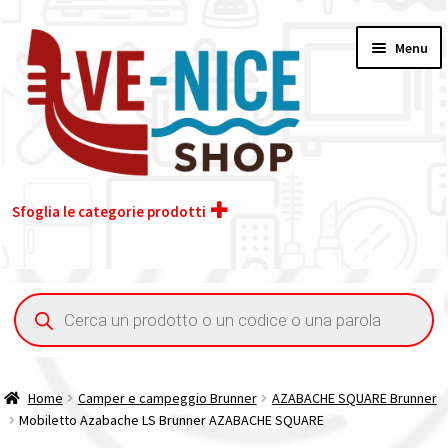
Vai
Vai
Menu
alla
al
navigazione
contenuto
Sfoglia le categorie prodotti
Home
Ricerca
prodotti
Acquisto iva 4% (agevolata)
Chi siamo
Home
Camper e campeggio Brunner
AZABACHE SQUARE Brunner
Mobiletto Azabache LS Brunner AZABACHE SQUARE
Contatti