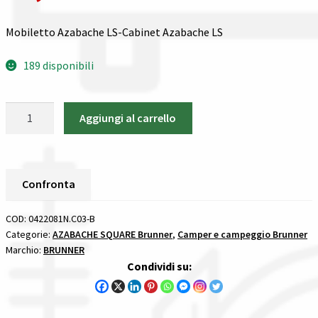
Spedizioni in italia
Mobiletto Azabache LS-Cabinet Azabache LS
Tutte le categorie dei prodotti
189 disponibili
Wishlist
Mobiletto
Aggiungi al carrello
Azabache
Checkout
LS
Brunner
Il mio account
AZABACHE
Confronta
SQUARE
quantità
COD:
0422081N.C03-B
Categorie:
AZABACHE SQUARE Brunner
,
Camper e campeggio Brunner
Marchio:
BRUNNER
Condividi su: