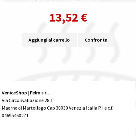
13,52
€
Aggiungi al carrello
Confronta
VeniceShop | Felm s.r.l.
Via Circonvallazione 28 T
Maerne di Martellago Cap 30030 Venezia Italia P.i. e c.f.
04695460271