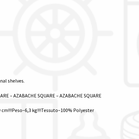
nal shelves.
ARE – AZABACHE SQUARE – AZABACHE SQUARE
69 cm!!!Peso~6,3 kg!!!Tessuto~100% Polyester