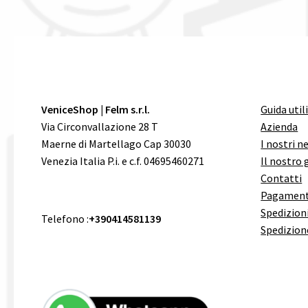
VeniceShop | Felm s.r.l.
Guida util
Via Circonvallazione 28 T
Azienda
Maerne di Martellago Cap 30030
I nostri n
Venezia Italia P.i. e c.f. 04695460271
Il nostro 
Contatti
Pagament
Spedizioni
Telefono :
+390414581139
Spedizion