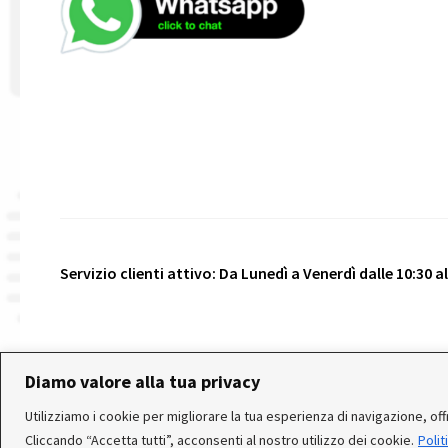
Servizio clienti attivo: Da Lunedì a Venerdì dalle 10:30 all
© 2026 Realizzato da
VeniceShop.it
- Tutti i diritti riser
Diamo valore alla tua privacy
Utilizziamo i cookie per migliorare la tua esperienza di navigazione, offri
Cliccando “Accetta tutti”, acconsenti al nostro utilizzo dei cookie.
Polit