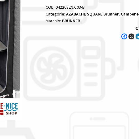
quantità
COD:
0422082N.C03-B
Categorie:
AZABACHE SQUARE Brunner
,
Camper e
Marchio:
BRUNNER
C