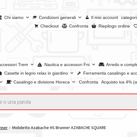
Chi siamo
Condizioni generali
Il mio account
categori
Checkout
Confronta
Riepilogo ordine
accessori Trem
Nautica e accessori Fni
Arredo e compl
Casette in legno relax in giardino
Ferramenta casalingo e acc
Casalingo e divisione Horeca
Confronta
Acquisto iva 4% (
enerali
Confronta
Confronta
I nostri negozi
Riepilogo ordine
e dei prodotti
Wishlist
Checkout
Il mio account
nner
Mobiletto Azabache HS Brunner AZABACHE SQUARE