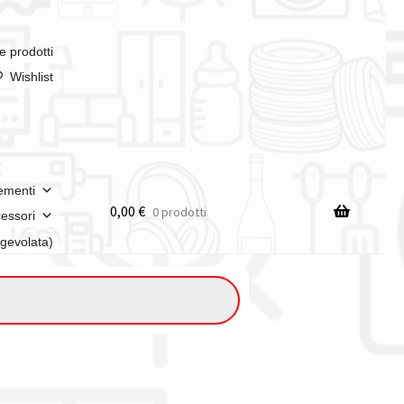
e prodotti
Wishlist
ementi
0,00
€
0 prodotti
essori
agevolata)