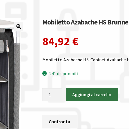
Mobiletto Azabache HS Brunn
84,92
€
Mobiletto Azabache HS-Cabinet Azabache 
241 disponibili
Mobiletto
Aggiungi al carrello
Azabache
HS
Brunner
AZABACHE
Confronta
SQUARE