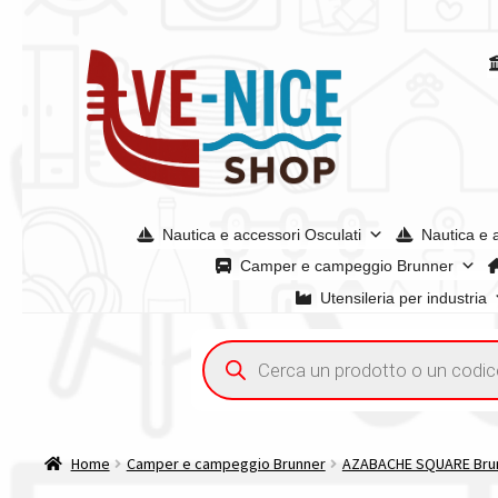
Vai
Vai
alla
al
navigazione
contenuto
Nautica e accessori Osculati
Nautica e 
Camper e campeggio Brunner
Utensileria per industria
Home
Acquisto iva 4% (agevolata)
Chi siamo
Condizioni g
Ricerca
prodotti
Spedizioni in europa
Spedizioni in italia
Tutte le categori
Home
Camper e campeggio Brunner
AZABACHE SQUARE Bru