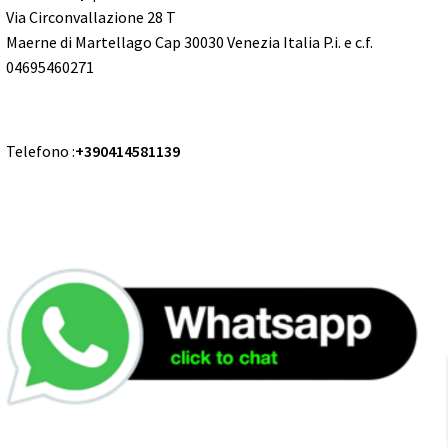
Via Circonvallazione 28 T
Maerne di Martellago Cap 30030 Venezia Italia P.i. e c.f.
04695460271
Telefono :
+390414581139