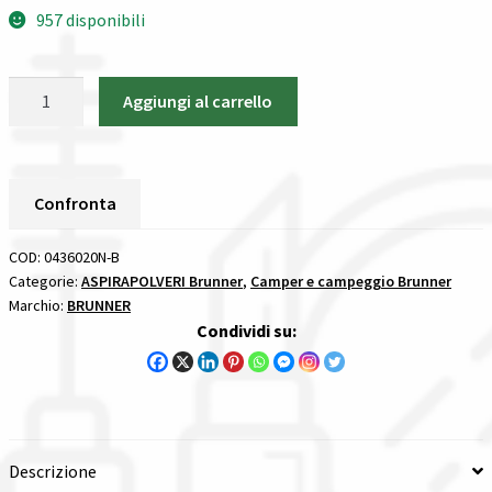
957 disponibili
Spedizioni in italia
Aspirapolvere
Tutte le categorie dei prodotti
Aggiungi al carrello
Vortix
Brunner
Wishlist
ASPIRAPOLVERI
quantità
Confronta
Checkout
COD:
0436020N-B
Il mio account
Categorie:
ASPIRAPOLVERI Brunner
,
Camper e campeggio Brunner
Marchio:
BRUNNER
Condividi su:
Descrizione