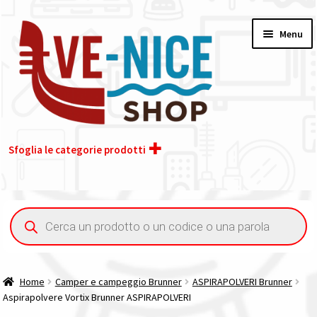
Vai
Vai
Menu
alla
al
navigazione
contenuto
Sfoglia le categorie prodotti
Home
Ricerca
prodotti
Acquisto iva 4% (agevolata)
Chi siamo
Home
Camper e campeggio Brunner
ASPIRAPOLVERI Brunner
Aspirapolvere Vortix Brunner ASPIRAPOLVERI
Contatti