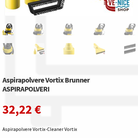
Gestione resi
Guida all’utilizzo del sito
Pagamenti
Privacy policy
Confronta
Aspirapolvere Vortix Brunner
Confronta
ASPIRAPOLVERI
I nostri negozi
32,22
€
Riepilogo ordine
Aspirapolvere Vortix-Cleaner Vortix
Spedizioni in europa