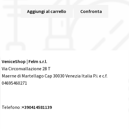
Aggiungi al carrello
Confronta
VeniceShop | Felm s.r.l.
Via Circonvallazione 28 T
Maerne di Martellago Cap 30030 Venezia Italia P.i. e c.f.
04695460271
Telefono :
+390414581139