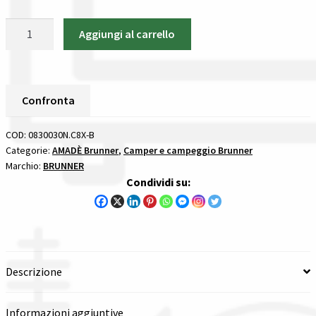
Gestione resi
Insalatiera
Aggiungi al carrello
Guida all’utilizzo del sito
Amadè
Brunner
AMADÈ
Pagamenti
quantità
Confronta
Privacy policy
COD:
0830030N.C8X-B
Categorie:
AMADÈ Brunner
,
Camper e campeggio Brunner
Confronta
Marchio:
BRUNNER
Condividi su:
Confronta
I nostri negozi
Riepilogo ordine
Descrizione
Spedizioni in europa
Informazioni aggiuntive