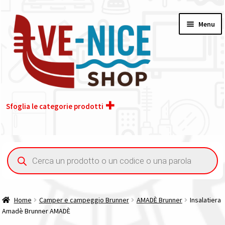
Vai
Vai
Menu
alla
al
navigazione
contenuto
Sfoglia le categorie prodotti
Home
Ricerca
prodotti
Acquisto iva 4% (agevolata)
Chi siamo
Home
Camper e campeggio Brunner
AMADÈ Brunner
Insalatiera
Amadè Brunner AMADÈ
Contatti