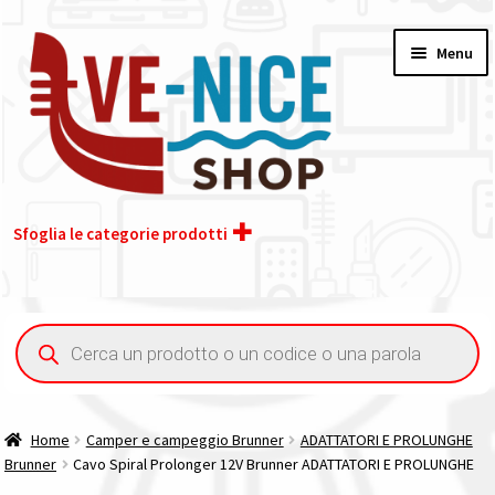
Vai
Vai
Menu
alla
al
navigazione
contenuto
Sfoglia le categorie prodotti
Home
Ricerca
prodotti
Acquisto iva 4% (agevolata)
Chi siamo
Home
Camper e campeggio Brunner
ADATTATORI E PROLUNGHE
Brunner
Cavo Spiral Prolonger 12V Brunner ADATTATORI E PROLUNGHE
Contatti