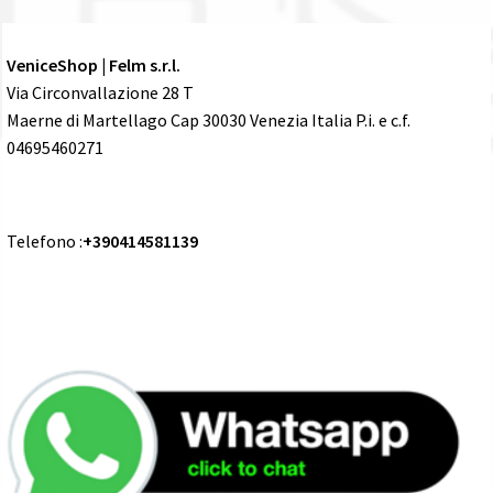
VeniceShop | Felm s.r.l.
Via Circonvallazione 28 T
Maerne di Martellago Cap 30030 Venezia Italia P.i. e c.f.
04695460271
Telefono :
+390414581139