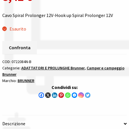
Gestione resi
Cavo Spiral Prolonger 12V-Hook up Spiral Prolonger 12V
Guida all’utilizzo del sito
Esaurito
Pagamenti
Confronta
Privacy policy
COD:
0722084N-B
Confronta
Categorie:
ADATTATORI E PROLUNGHE Brunner
,
Camper e campeggio
Brunner
Confronta
Marchio:
BRUNNER
Condividi su:
I nostri negozi
Riepilogo ordine
Descrizione
Spedizioni in europa