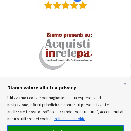
Diamo valore alla tua privacy
In occasione delle FERIE ESTIVE, alcune aziende
Utilizziamo i cookie per migliorare la tua esperienza di
produttrici e corrieri potrebbero sospendere o rallentare
Servizio clienti attivo: Da Lunedì a Venerdì dalle 10:30 alle
navigazione, offrirti pubblicità o contenuti personalizzati e
temporaneamente le attività. Per questo motivo, gli
12:30 e dalle 15:30 alle 17:30
analizzare il nostro traffico. Cliccando “Accetta tutti”, acconsenti al
ordini di alcuni reparti (Utensileria - Ferramenta - arredo)
nostro utilizzo dei cookie.
Politica sui cookie
ricevuti, potrebbero essere CONSEGNATI DOPO IL 25-08-
2026. Noi saremo chiusi per ferie dal 15 al 22 Agosto. Per