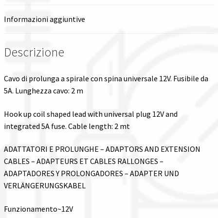
Spedizioni in italia
Informazioni aggiuntive
Tutte le categorie dei prodotti
Descrizione
Wishlist
Cavo di prolunga a spirale con spina universale 12V. Fusibile da
5A. Lunghezza cavo: 2 m
Checkout
Hook up coil shaped lead with universal plug 12V and
Il mio account
integrated 5A fuse. Cable length: 2 mt
ADATTATORI E PROLUNGHE – ADAPTORS AND EXTENSION
CABLES – ADAPTEURS ET CABLES RALLONGES –
ADAPTADORES Y PROLONGADORES – ADAPTER UND
VERLÄNGERUNGSKABEL
Funzionamento~12V