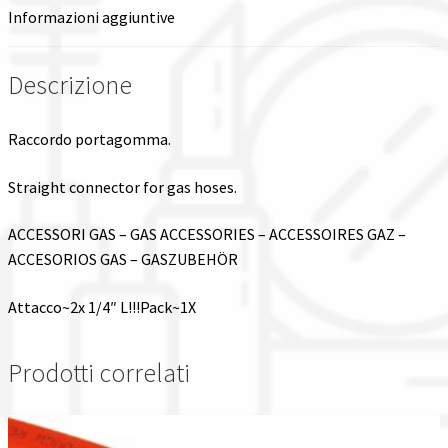
Informazioni aggiuntive
Spedizioni in italia
Descrizione
Tutte le categorie dei prodotti
Raccordo portagomma.
Wishlist
Straight connector for gas hoses.
Checkout
ACCESSORI GAS – GAS ACCESSORIES – ACCESSOIRES GAZ –
Il mio account
ACCESORIOS GAS – GASZUBEHÖR
Attacco~2x 1/4″ L!!!Pack~1X
Prodotti correlati