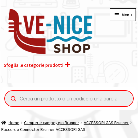
Vai
Vai
Menu
alla
al
navigazione
contenuto
Sfoglia le categorie prodotti
Home
Ricerca
prodotti
Acquisto iva 4% (agevolata)
Chi siamo
Home
Camper e campeggio Brunner
ACCESSORI GAS Brunner
Raccordo Connector Brunner ACCESSORI GAS
Contatti