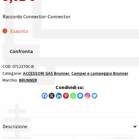
Gestione resi
Raccordo Connector-Connector
Guida all’utilizzo del sito
Esaurito
Pagamenti
Confronta
Privacy policy
COD:
0712270C-B
Confronta
Categorie:
ACCESSORI GAS Brunner
,
Camper e campeggio Brunner
Marchio:
BRUNNER
Confronta
Condividi su:
I nostri negozi
Riepilogo ordine
Descrizione
Spedizioni in europa