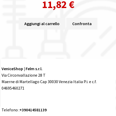
11,82
€
Aggiungi al carrello
Confronta
VeniceShop | Felm s.r.l.
Via Circonvallazione 28 T
Maerne di Martellago Cap 30030 Venezia Italia P.i. e c.f.
04695460271
Telefono :
+390414581139