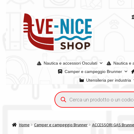
Vai
Vai
alla
al
navigazione
contenuto
Nautica e accessori Osculati
Nautica e 
Camper e campeggio Brunner
Utensileria per industria
Home
Acquisto iva 4% (agevolata)
Chi siamo
Condizioni g
Ricerca
prodotti
Spedizioni in europa
Spedizioni in italia
Tutte le categori
Home
Camper e campeggio Brunner
ACCESSORI GAS Brunne