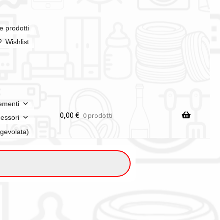
e prodotti
Wishlist
ementi
0,00
€
0 prodotti
essori
agevolata)