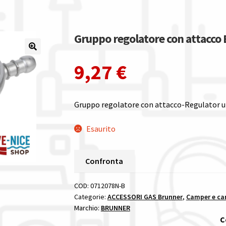
Gruppo regolatore con attacc
9,27
€
Gruppo regolatore con attacco-Regulator u
Esaurito
Confronta
COD:
0712078N-B
Categorie:
ACCESSORI GAS Brunner
,
Camper e ca
Marchio:
BRUNNER
C