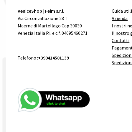
VeniceShop | Felm s.r.l.
Guida util
Via Circonvallazione 28 T
Azienda
Maerne di Martellago Cap 30030
I nostri n
Venezia Italia P.i. e c.f. 04695460271
Il nostro 
Contatti
Pagament
Spedizioni
Telefono :
+390414581139
Spedizion