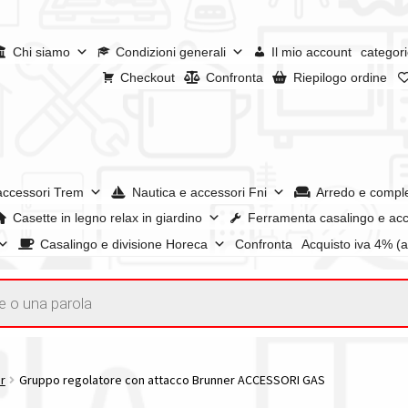
Chi siamo
Condizioni generali
Il mio account
categori
Checkout
Confronta
Riepilogo ordine
accessori Trem
Nautica e accessori Fni
Arredo e compl
Casette in legno relax in giardino
Ferramenta casalingo e acc
Casalingo e divisione Horeca
Confronta
Acquisto iva 4% (
enerali
Confronta
Confronta
I nostri negozi
Riepilogo ordine
e dei prodotti
Wishlist
Checkout
Il mio account
r
Gruppo regolatore con attacco Brunner ACCESSORI GAS