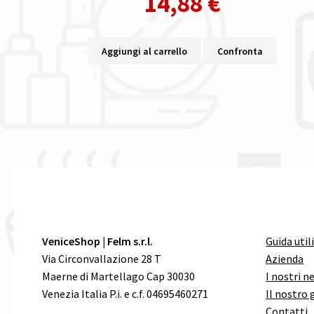
14,88
€
Aggiungi al carrello
Confronta
VeniceShop | Felm s.r.l.
Guida util
Via Circonvallazione 28 T
Azienda
Maerne di Martellago Cap 30030
I nostri n
Venezia Italia P.i. e c.f. 04695460271
Il nostro 
Contatti