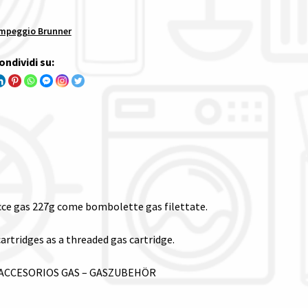
mpeggio Brunner
ondividi su:
tucce gas 227g come bombolette gas filettate.
cartridges as a threaded gas cartridge.
– ACCESORIOS GAS – GASZUBEHÖR