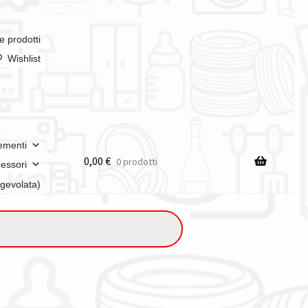
e prodotti
Wishlist
ementi
0,00
€
0 prodotti
essori
agevolata)