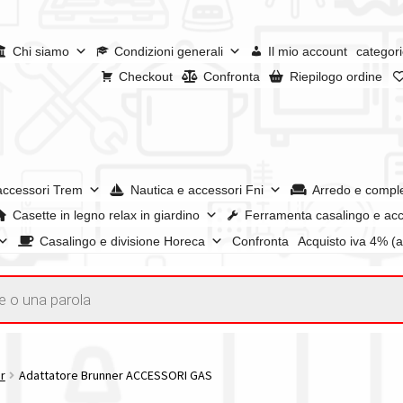
Chi siamo
Condizioni generali
Il mio account
categori
Checkout
Confronta
Riepilogo ordine
accessori Trem
Nautica e accessori Fni
Arredo e compl
Casette in legno relax in giardino
Ferramenta casalingo e acc
Casalingo e divisione Horeca
Confronta
Acquisto iva 4% (
enerali
Confronta
Confronta
I nostri negozi
Riepilogo ordine
e dei prodotti
Wishlist
Checkout
Il mio account
r
Adattatore Brunner ACCESSORI GAS