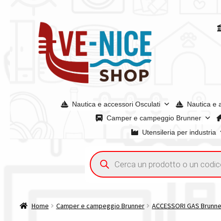
Vai
Vai
alla
al
navigazione
contenuto
Nautica e accessori Osculati
Nautica e 
Camper e campeggio Brunner
Utensileria per industria
Home
Acquisto iva 4% (agevolata)
Chi siamo
Condizioni g
Ricerca
prodotti
Spedizioni in europa
Spedizioni in italia
Tutte le categori
Home
Camper e campeggio Brunner
ACCESSORI GAS Brunne