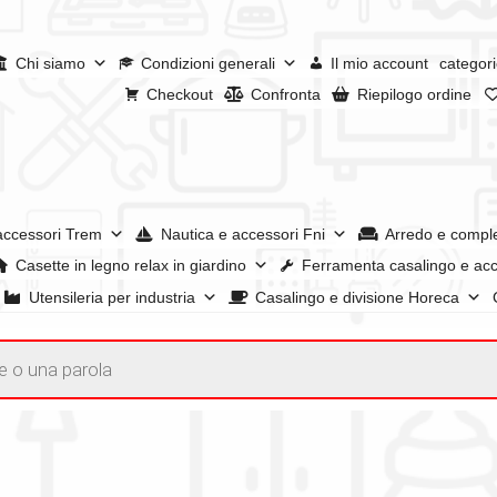
Chi siamo
Condizioni generali
Il mio account
categori
Checkout
Confronta
Riepilogo ordine
accessori Trem
Nautica e accessori Fni
Arredo e compl
Casette in legno relax in giardino
Ferramenta casalingo e acc
Utensileria per industria
Casalingo e divisione Horeca
a
I nostri negozi
Riepilogo ordine
Spedizioni in europa
Spedizioni i
account