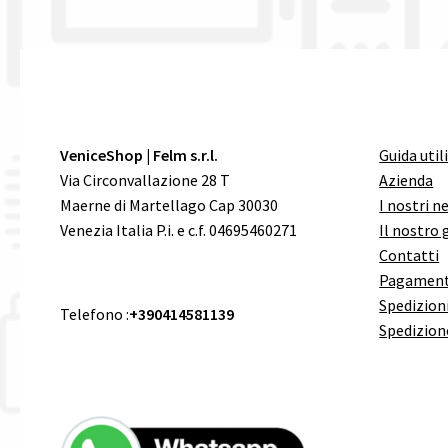
VeniceShop | Felm s.r.l.
Guida util
Via Circonvallazione 28 T
Azienda
Maerne di Martellago Cap 30030
I nostri n
Venezia Italia P.i. e c.f. 04695460271
Il nostro 
Contatti
Pagament
Spedizioni
Telefono :
+390414581139
Spedizion