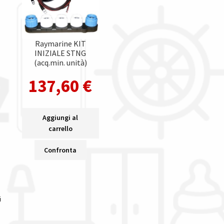
Raymarine KIT
INIZIALE STNG
(acq.min. unità)
137,60
€
Aggiungi al
carrello
Confronta
Popolarità
i