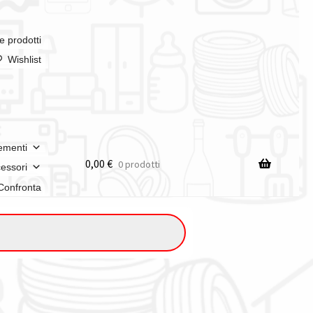
e prodotti
Wishlist
ementi
0,00
€
0 prodotti
essori
Confronta
n italia