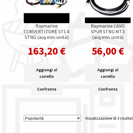
Raymarine
Raymarine CAVO
CONVERTITORE ST1 A
SPUR STNG MT.3
STNG (acq.min. unità)
(acq.min. unità)
163,20
€
56,00
€
Aggiungi al
Aggiungi al
carrello
carrello
Confronta
Confronta
Visualizzazione di 3 risultat