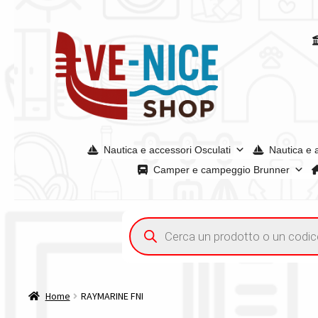
Vai
Vai
alla
al
navigazione
contenuto
Nautica e accessori Osculati
Nautica e 
Camper e campeggio Brunner
Home
Chi siamo
Condizioni generali
Confronta
Confront
Ricerca
prodotti
Tutte le categorie dei prodotti
Wishlist
Checkout
Il mio 
Home
RAYMARINE FNI