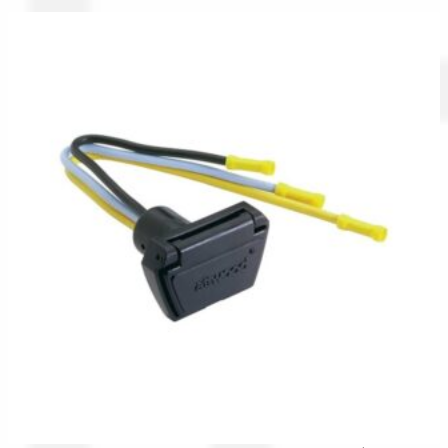
Spedizioni in italia
Tutte le categorie dei prodotti
Wishlist
Checkout
Il mio account