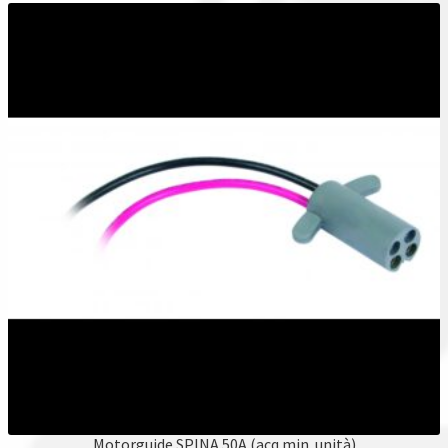
Motorguide SPINA 50A (acq.min. unità)