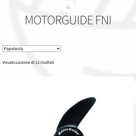
Il nostro gruppo acquisti
MOTORGUIDE FNI
La nostra azienda
Condizioni generali
Acquisti in rete pubblica amministrazione
Popolarità
Visualizzazione di 12 risultati
Assicurazione integrativa Garanzia3
Bonus fiscali 2025
Diritto di recesso
Garanzia del produttore