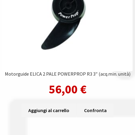
Gestione resi
Guida all’utilizzo del sito
Pagamenti
Privacy policy
Confronta
Motorguide ELICA 2 PALE POWERPROP R3 3″ (acq.min. unità)
Confronta
56,00
€
I nostri negozi
Aggiungi al carrello
Confronta
Riepilogo ordine
Spedizioni in europa