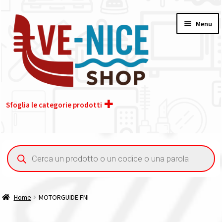
Vai
Vai
Menu
alla
al
navigazione
contenuto
Sfoglia le categorie prodotti
Home
Ricerca
prodotti
Acquisto iva 4% (agevolata)
Chi siamo
Home
MOTORGUIDE FNI
Contatti