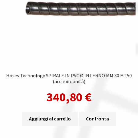
Gestione resi
Guida all’utilizzo del sito
Pagamenti
Privacy policy
Confronta
Hoses Technology SPIRALE IN PVC Ø INTERNO MM.30 MT50
(acq.min. unità)
Confronta
340,80
€
I nostri negozi
Riepilogo ordine
Aggiungi al carrello
Confronta
Spedizioni in europa