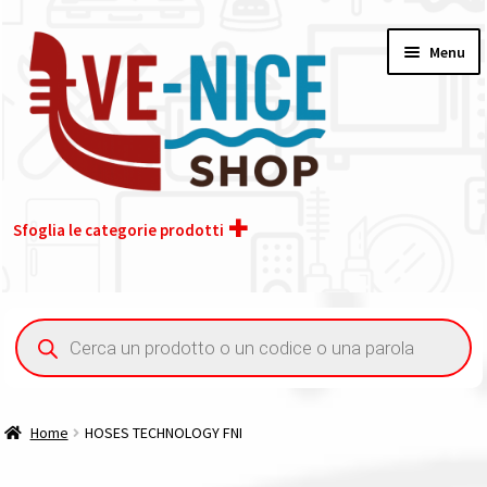
Vai
Vai
Menu
alla
al
navigazione
contenuto
Sfoglia le categorie prodotti
Home
Ricerca
prodotti
Acquisto iva 4% (agevolata)
Chi siamo
Home
HOSES TECHNOLOGY FNI
Contatti