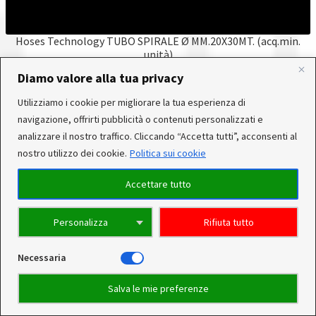
Hoses Technology TUBO SPIRALE Ø MM.20X30MT. (acq.min.
unità)
Diamo valore alla tua privacy
80,00
€
In occasione delle FERIE ESTIVE, alcune aziende
Utilizziamo i cookie per migliorare la tua esperienza di
produttrici e corrieri potrebbero sospendere o rallentare
navigazione, offrirti pubblicità o contenuti personalizzati e
temporaneamente le attività. Per questo motivo, gli
analizzare il nostro traffico. Cliccando “Accetta tutti”, acconsenti al
Aggiungi al carrello
Confronta
ordini di alcuni reparti (Utensileria - Ferramenta - arredo)
nostro utilizzo dei cookie.
Politica sui cookie
ricevuti, potrebbero essere CONSEGNATI DOPO IL 25-08-
2026. Noi saremo chiusi per ferie dal 15 al 22 Agosto. Per
Accettare tutto
qualsiasi dubbio, il nostro servizio clienti è a Tua
disposizione a mezzo whatsapp allo 041-4581364. Grazie
Personalizza
Rifiuta tutto
per la comprensione e Buone Ferie.
Ignora
Necessaria
Ricerca
0
Salva le mie preferenze
prodotti