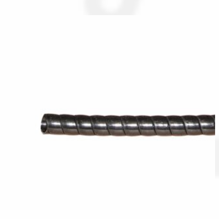
Spedizioni in italia
Tutte le categorie dei prodotti
Wishlist
Checkout
Il mio account